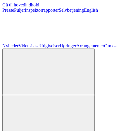
Gå til hovedindhold
Presse
Puljer
Inspektorrapporter
Selvbetjening
English
Nyheder
Vidensbase
Udgivelser
Høringer
Arrangementer
Om os