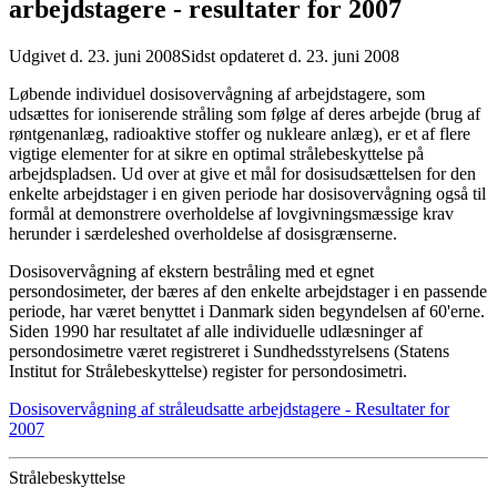
arbejdstagere - resultater for 2007
Udgivet d. 23. juni 2008
Sidst opdateret d. 23. juni 2008
Løbende individuel dosisovervågning af arbejdstagere, som
udsættes for ioniserende stråling som følge af deres arbejde (brug af
røntgenanlæg, radioaktive stoffer og nukleare anlæg), er et af flere
vigtige elementer for at sikre en optimal strålebeskyttelse på
arbejdspladsen. Ud over at give et mål for dosisudsættelsen for den
enkelte arbejdstager i en given periode har dosisovervågning også til
formål at demonstrere overholdelse af lovgivningsmæssige krav
herunder i særdeleshed overholdelse af dosisgrænserne.
Dosisovervågning af ekstern bestråling med et egnet
persondosimeter, der bæres af den enkelte arbejdstager i en passende
periode, har været benyttet i Danmark siden begyndelsen af 60'erne.
Siden 1990 har resultatet af alle individuelle udlæsninger af
persondosimetre været registreret i Sundhedsstyrelsens (Statens
Institut for Strålebeskyttelse) register for persondosimetri.
Dosisovervågning af stråleudsatte arbejdstagere - Resultater for
2007
Strålebeskyttelse