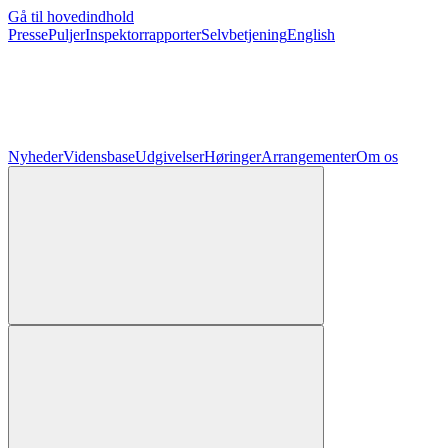
Gå til hovedindhold
Presse
Puljer
Inspektorrapporter
Selvbetjening
English
Nyheder
Vidensbase
Udgivelser
Høringer
Arrangementer
Om os