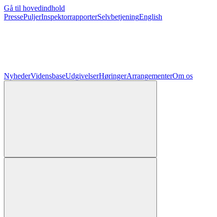
Gå til hovedindhold
Presse
Puljer
Inspektorrapporter
Selvbetjening
English
Nyheder
Vidensbase
Udgivelser
Høringer
Arrangementer
Om os