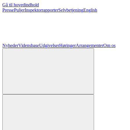
Gå til hovedindhold
Presse
Puljer
Inspektorrapporter
Selvbetjening
English
Nyheder
Vidensbase
Udgivelser
Høringer
Arrangementer
Om os