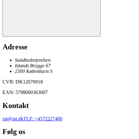
Adresse
Sundhedsstyrelsen
Islands Brygge 67
2300
København
S
CVR
:
DK12070918
EAN
:
5798000363007
Kontakt
sst@sst.dk
TLF
:
+4572227400
Følg os