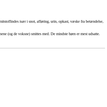
mitstoffindes især i snot, afføring, urin, opkast, væske fra betændelse,
nene (og de voksne) smittes med. De mindste børn er mest udsatte.