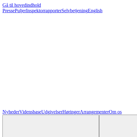
Gå til hovedindhold
Presse
Puljer
Inspektorrapporter
Selvbetjening
English
Nyheder
Vidensbase
Udgivelser
Høringer
Arrangementer
Om os