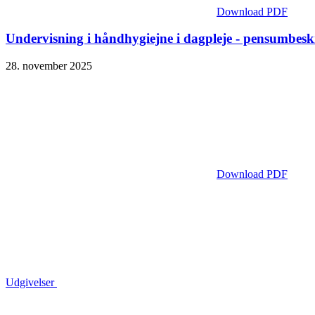
Download PDF
Undervisning i håndhygiejne i dagpleje - pensumbeskr
28. november 2025
Download PDF
Udgivelser