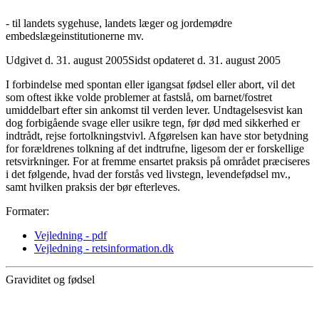
- til landets sygehuse, landets læger og jordemødre
embedslægeinstitutionerne mv.
Udgivet d. 31. august 2005
Sidst opdateret d. 31. august 2005
I forbindelse med spontan eller igangsat fødsel eller abort, vil det
som oftest ikke volde problemer at fastslå, om barnet/fostret
umiddelbart efter sin ankomst til verden lever. Undtagelsesvist kan
dog forbigående svage eller usikre tegn, før død med sikkerhed er
indtrådt, rejse fortolkningstvivl. Afgørelsen kan have stor betydning
for forældrenes tolkning af det indtrufne, ligesom der er forskellige
retsvirkninger. For at fremme ensartet praksis på området præciseres
i det følgende, hvad der forstås ved livstegn, levendefødsel mv.,
samt hvilken praksis der bør efterleves.
Formater:
Vejledning - pdf
Vejledning - retsinformation.dk
Graviditet og fødsel