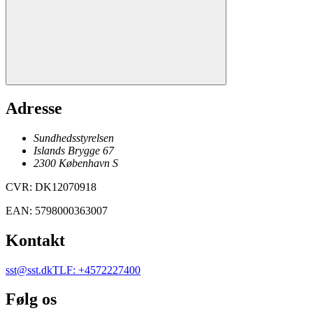
Adresse
Sundhedsstyrelsen
Islands Brygge 67
2300
København
S
CVR
:
DK12070918
EAN
:
5798000363007
Kontakt
sst@sst.dk
TLF
:
+4572227400
Følg os