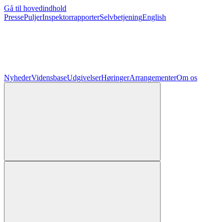
Gå til hovedindhold
Presse
Puljer
Inspektorrapporter
Selvbetjening
English
Nyheder
Vidensbase
Udgivelser
Høringer
Arrangementer
Om os