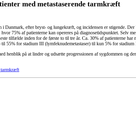
atienter med metastaserende tarmkræft
 i Danmark, efter bryst- og lungekræft, og incidensen er stigende. Der 
i, hvor 75% af patienterne kan opereres på diagnosetidspunktet. Selv me
este tilfælde inden for de første to til tre år. Ca. 30% af patienterne har
) til 55% for stadium III (lymfeknudemetastaser) til kun 5% for stadium 
ed henblik på at lindre og udsætte progressionen af sygdommen og derme
 tarmkræft