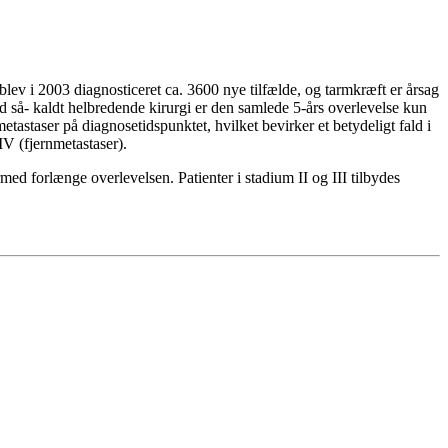
blev i 2003 diagnosticeret ca. 3600 nye tilfælde, og tarmkræft er årsag
d så- kaldt helbredende kirurgi er den samlede 5-års overlevelse kun
 metastaser på diagnosetidspunktet, hvilket bevirker et betydeligt fald i
IV (fjernmetastaser).
d forlænge overlevelsen. Patienter i stadium II og III tilbydes