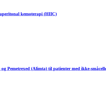
aperitonal kemoterapi (HIIC)
g Pemetrexed (Alimta) til patienter med ikke-småcell