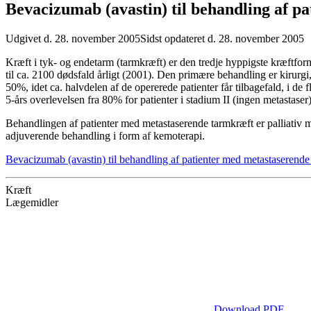
Bevacizumab (avastin) til behandling af p
Udgivet d. 28. november 2005
Sidst opdateret d. 28. november 2005
Kræft i tyk- og endetarm (tarmkræft) er den tredje hyppigste kræftform
til ca. 2100 dødsfald årligt (2001). Den primære behandling er kirurg
50%, idet ca. halvdelen af de opererede patienter får tilbagefald, i de fl
5-års overlevelsen fra 80% for patienter i stadium II (ingen metastaser
Behandlingen af patienter med metastaserende tarmkræft er palliativ m
adjuverende behandling i form af kemoterapi.
Bevacizumab (avastin) til behandling af patienter med metastaserende
Kræft
Lægemidler
Download PDF