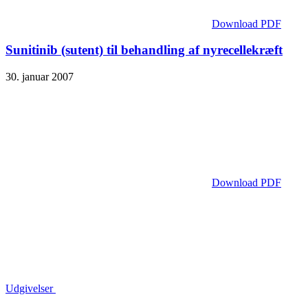
Download PDF
Sunitinib (sutent) til behandling af nyrecellekræft
30. januar 2007
Download PDF
Udgivelser