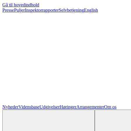
Gå til hovedindhold
Presse
Puljer
Inspektorrapporter
Selvbetjening
English
Nyheder
Vidensbase
Udgivelser
Høringer
Arrangementer
Om os