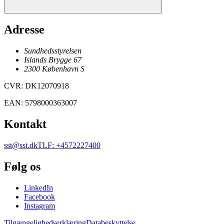
Adresse
Sundhedsstyrelsen
Islands Brygge 67
2300
København
S
CVR
:
DK12070918
EAN
:
5798000363007
Kontakt
sst@sst.dk
TLF
:
+4572227400
Følg os
LinkedIn
Facebook
Instagram
Tilgængelighedserklæring
Databeskyttelse