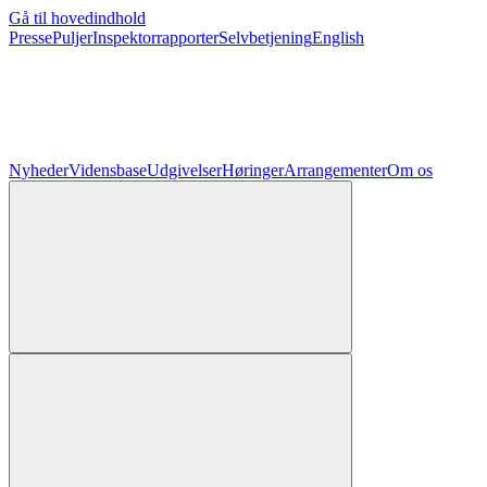
Gå til hovedindhold
Presse
Puljer
Inspektorrapporter
Selvbetjening
English
Nyheder
Vidensbase
Udgivelser
Høringer
Arrangementer
Om os