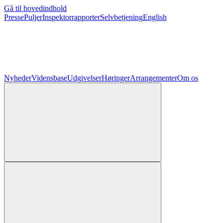
Gå til hovedindhold
Presse
Puljer
Inspektorrapporter
Selvbetjening
English
Nyheder
Vidensbase
Udgivelser
Høringer
Arrangementer
Om os