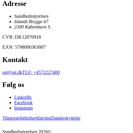
Adresse
Sundhedsstyrelsen
Islands Brygge 67
2300
København
S
CVR
:
DK12070918
EAN
:
5798000363007
Kontakt
sst@sst.dk
TLF
:
+4572227400
Følg os
LinkedIn
Facebook
Instagram
Tilgængelighedserklæring
Databeskyttelse
Sundhedsstyrelsen
2026
©