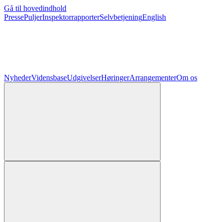
Gå til hovedindhold
Presse
Puljer
Inspektorrapporter
Selvbetjening
English
Nyheder
Vidensbase
Udgivelser
Høringer
Arrangementer
Om os