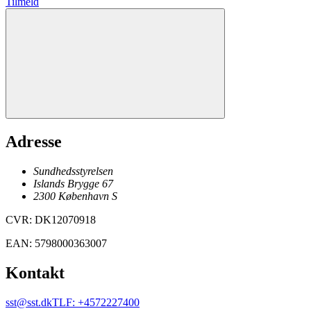
Tilmeld
Adresse
Sundhedsstyrelsen
Islands Brygge 67
2300
København
S
CVR
:
DK12070918
EAN
:
5798000363007
Kontakt
sst@sst.dk
TLF
:
+4572227400