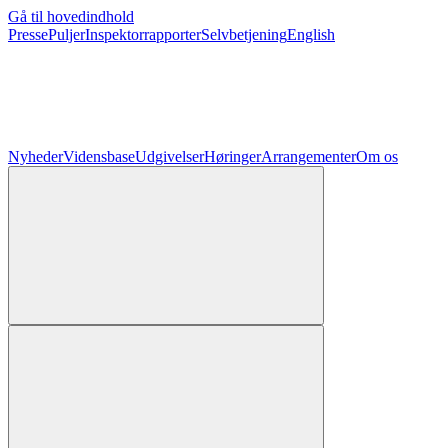
Gå til hovedindhold
Presse
Puljer
Inspektorrapporter
Selvbetjening
English
Nyheder
Vidensbase
Udgivelser
Høringer
Arrangementer
Om os