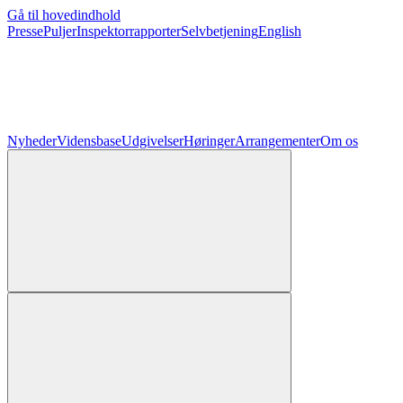
Gå til hovedindhold
Presse
Puljer
Inspektorrapporter
Selvbetjening
English
Nyheder
Vidensbase
Udgivelser
Høringer
Arrangementer
Om os