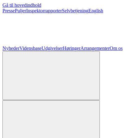
Gå til hovedindhold
Presse
Puljer
Inspektorrapporter
Selvbetjening
English
Nyheder
Vidensbase
Udgivelser
Høringer
Arrangementer
Om os