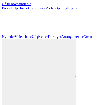
Gå til hovedindhold
Presse
Puljer
Inspektorrapporter
Selvbetjening
English
Nyheder
Vidensbase
Udgivelser
Høringer
Arrangementer
Om os