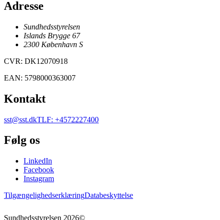
Adresse
Sundhedsstyrelsen
Islands Brygge 67
2300
København
S
CVR
:
DK12070918
EAN
:
5798000363007
Kontakt
sst@sst.dk
TLF
:
+4572227400
Følg os
LinkedIn
Facebook
Instagram
Tilgængelighedserklæring
Databeskyttelse
Sundhedsstyrelsen
2026
©