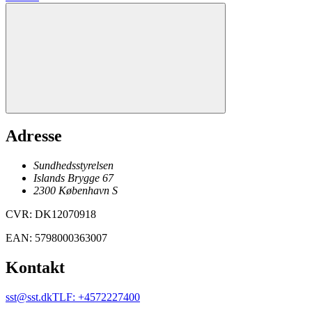
Adresse
Sundhedsstyrelsen
Islands Brygge 67
2300
København
S
CVR
:
DK12070918
EAN
:
5798000363007
Kontakt
sst@sst.dk
TLF
:
+4572227400