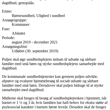
dagtilbud, genopslås.
Emne
:
Børnesundhed, Ulighed i sundhed
Ansøgergruppe
:
Kommuner
Fase
:
Afsluttet
Periode
:
august 2019
-
december 2021
Ansøgningsfrist
:
Udløbet (30. september 2019)
Puljen skal øge sundhedsplejens indsats til udsatte og sårbare
familier med små børn og styrke sundhedsplejens samarbejde med
dagtilbud.
De kommunale sundhedstjenester kan gennem puljen udvikle,
afprøve og evaluere hjemmebesøg til socialt udsatte og sårbare
familier med små børn. Derudover skal puljen bidrage til at styrke
samarbejdet med dagtilbud.
Midlerne skal bruges til besøg af sundhedsplejersken i hjemmet, når
barnet er 1 ½ og 3 år, hvis familien har haft behov for ekstra støtte af
psykosocial karakter i barnets første leveår. Desuden skal de bruges