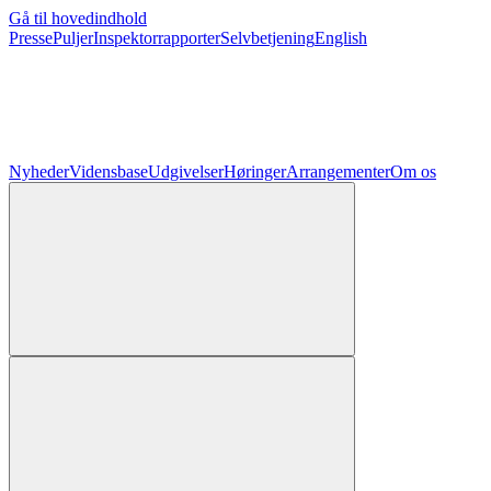
Gå til hovedindhold
Presse
Puljer
Inspektorrapporter
Selvbetjening
English
Nyheder
Vidensbase
Udgivelser
Høringer
Arrangementer
Om os