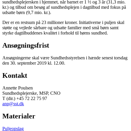
sundhedsplejersken i hjemmet, når barnet er 1 ½ og 3 år (31,3 mio.
kr.) og tilbud om besøg af sundhedsplejen i dagtilbud med fokus på
udsatte børn (9,7 mio. kr.).
Der er en restsum på 23 millioner kroner. Initiativerne i puljen skal
støtte og vejlede sårbare og udsatte familier med små børn samt
styrke dagtilbuddenes kvalitet i forhold til børns sundhed.
Ansøgningsfrist
Ansøgningerne skal være Sundhedsstyrelsen i hænde senest torsdag
den 30. september 2019 kl. 12.00.
Kontakt
Annette Poulsen
Sundhedsplejerske, MSP, CNO
T (dir.) +45 72 22 75 97
anp@sst.dk
Materialer
Puljeopslag