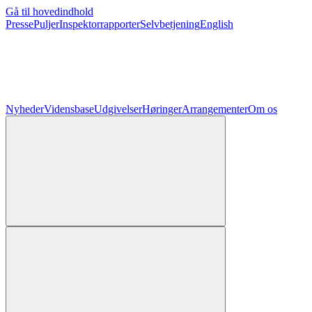
Gå til hovedindhold
Presse
Puljer
Inspektorrapporter
Selvbetjening
English
Nyheder
Vidensbase
Udgivelser
Høringer
Arrangementer
Om os