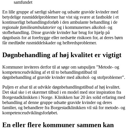
samfundet
En lille gruppe af særligt sårbare og udsatte gravide kvinder med
betydelige rusmiddelproblemer har vist sig svære at fastholde i et
kontinuerligt behandlingsforløb i den ambulante behandling i de
regionale
familieambulatorier
og i kommunernes alkohol- og
stofbehandling. Disse gravide kvinder har brug for hjælp på
døgnbasis for at forebygge eller nedsætte risikoen for, at deres børn
får medfødte rusmiddelskader og helbredsproblemer.
Døgnbehandling af høj kvalitet er vigtigt
Kommuner inviteres derfor til at søge om satspuljen ”Metode- og
kompetenceudvikling af et til to behandlingstilbud til
døgnbehandling af gravide kvinder med alkohol- og stofproblemer”.
Puljen er afsat til at udvikle døgnbehandlingstilbud af høj kvalitet.
Det skal ske i et skærmet tilbud i en model med stor inspiration fra
Borgestadklinikken i Norge. Klinikken har 20 års solid erfaring med
behandling af denne gruppe udsatte gravide kvinder og deres
familier, og behandlere fra Borgestadklinikken vil stå for metode- og
kompetenceudviklingsforløbet.
En eller flere kommuner sammen kan