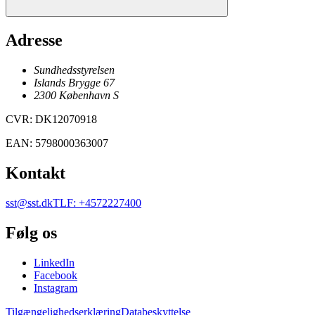
Adresse
Sundhedsstyrelsen
Islands Brygge 67
2300
København
S
CVR
:
DK12070918
EAN
:
5798000363007
Kontakt
sst@sst.dk
TLF
:
+4572227400
Følg os
LinkedIn
Facebook
Instagram
Tilgængelighedserklæring
Databeskyttelse