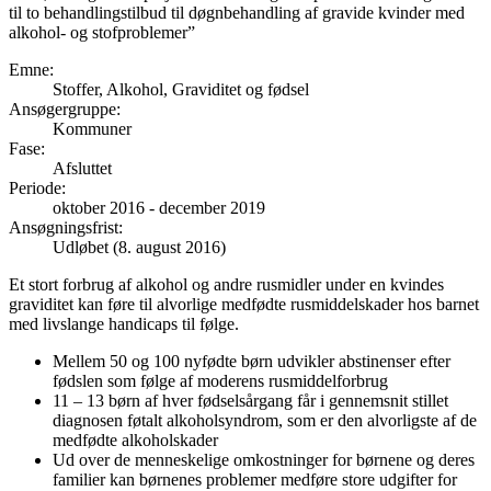
til to behandlingstilbud til døgnbehandling af gravide kvinder med
alkohol- og stofproblemer”
Emne
:
Stoffer, Alkohol, Graviditet og fødsel
Ansøgergruppe
:
Kommuner
Fase
:
Afsluttet
Periode
:
oktober 2016
-
december 2019
Ansøgningsfrist
:
Udløbet (8. august 2016)
Et stort forbrug af alkohol og andre rusmidler under en kvindes
graviditet kan føre til alvorlige medfødte rusmiddelskader hos barnet
med livslange handicaps til følge.
Mellem 50 og 100 nyfødte børn udvikler abstinenser efter
fødslen som følge af moderens rusmiddelforbrug
11 – 13 børn af hver fødselsårgang får i gennemsnit stillet
diagnosen føtalt alkoholsyndrom, som er den alvorligste af de
medfødte alkoholskader
Ud over de menneskelige omkostninger for børnene og deres
familier kan børnenes problemer medføre store udgifter for