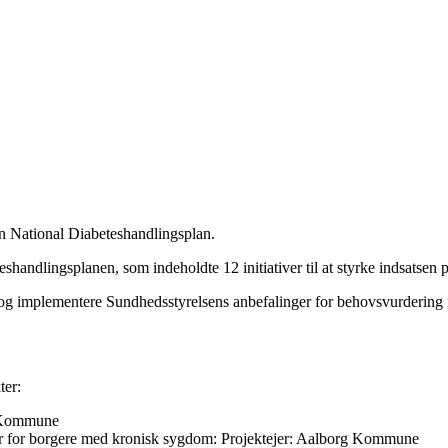
l en National Diabeteshandlingsplan.
teshandlingsplanen, som indeholdte 12 initiativer til at styrke indsatsen
øve og implementere Sundhedsstyrelsens anbefalinger for behovsvurderin
ter:
e Kommune
r for borgere med kronisk sygdom:
Projektejer: Aalborg Kommune