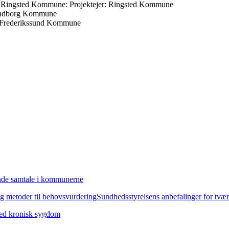
 i Ringsted Kommune:
Projektejer: Ringsted Kommune
vendborg Kommune
Frederikssund Kommune
ende samtale i kommunerne
g metoder til behovsvurdering
Sundhedsstyrelsens anbefalinger for tvær
 med kronisk sygdom