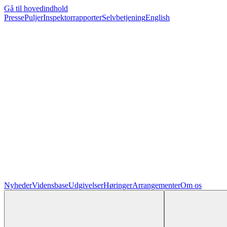
Gå til hovedindhold
Presse
Puljer
Inspektorrapporter
Selvbetjening
English
Nyheder
Vidensbase
Udgivelser
Høringer
Arrangementer
Om os