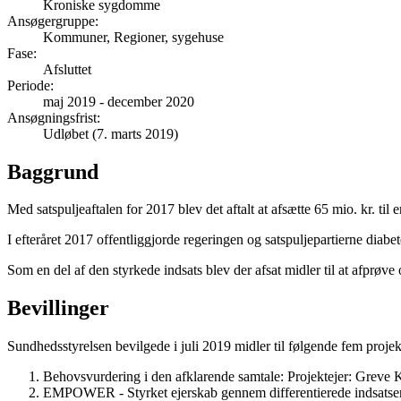
Kroniske sygdomme
Ansøgergruppe
:
Kommuner, Regioner, sygehuse
Fase
:
Afsluttet
Periode
:
maj 2019
-
december 2020
Ansøgningsfrist
:
Udløbet (7. marts 2019)
Baggrund
Med satspuljeaftalen for 2017 blev det aftalt at afsætte 65 mio. kr. ti
I efteråret 2017 offentliggjorde regeringen og satspuljepartierne diabe
Som en del af den styrkede indsats blev der afsat midler til at afpr
Bevillinger
Sundhedsstyrelsen bevilgede i juli 2019 midler til følgende fem projek
Behovsvurdering i den afklarende samtale:
Projektejer: Grev
EMPOWER - Styrket ejerskab gennem differentierede indsatse