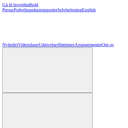
Gå til hovedindhold
Presse
Puljer
Inspektorrapporter
Selvbetjening
English
Nyheder
Vidensbase
Udgivelser
Høringer
Arrangementer
Om os