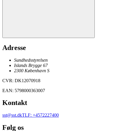
Adresse
Sundhedsstyrelsen
Islands Brygge 67
2300
København
S
CVR
:
DK12070918
EAN
:
5798000363007
Kontakt
sst@sst.dk
TLF
:
+4572227400
Følg os