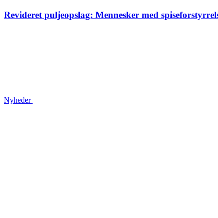
Revideret puljeopslag: Mennesker med spise­forstyrrels
Nyheder