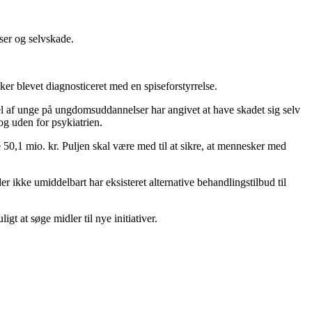
ser og selvskade.
r blevet diagnosticeret med en spiseforstyrrelse.
el af unge på ungdomsuddannelser har angivet at have skadet sig selv
og uden for psykiatrien.
re 50,1 mio. kr. Puljen skal være med til at sikre, at mennesker med
er ikke umiddelbart har eksisteret alternative behandlingstilbud til
t at søge midler til nye initiativer.