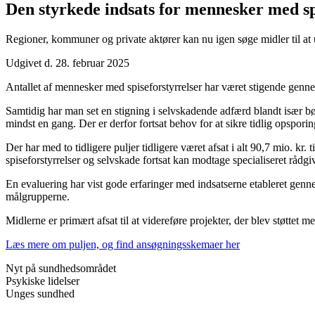
Den styrkede indsats for mennesker med spi
Regioner, kommuner og private aktører kan nu igen søge midler til at 
Udgivet d. 28. februar 2025
Antallet af mennesker med spiseforstyrrelser har været stigende genn
Samtidig har man set en stigning i selvskadende adfærd blandt især b
mindst en gang. Der er derfor fortsat behov for at sikre tidlig opspori
Der har med to tidligere puljer tidligere været afsat i alt 90,7 mio. k
spiseforstyrrelser og selvskade fortsat kan modtage specialiseret rådg
En evaluering har vist gode erfaringer med indsatserne etableret gennem
målgrupperne.
Midlerne er primært afsat til at videreføre projekter, der blev støttet
Læs mere om puljen, og find ansøgningsskemaer her
Nyt på sundhedsområdet
Psykiske lidelser
Unges sundhed