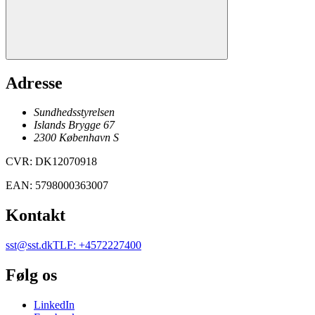
Adresse
Sundhedsstyrelsen
Islands Brygge 67
2300
København
S
CVR
:
DK12070918
EAN
:
5798000363007
Kontakt
sst@sst.dk
TLF
:
+4572227400
Følg os
LinkedIn