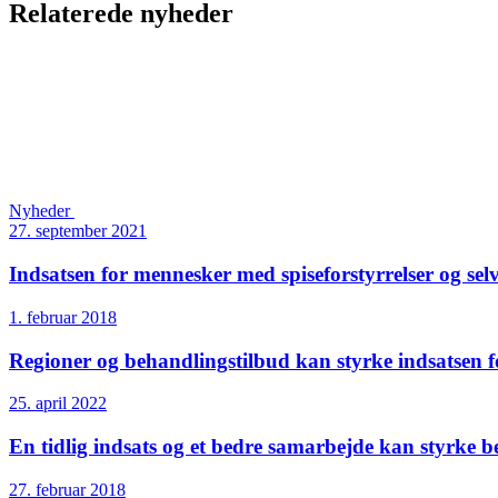
Relaterede nyheder
Nyheder
27. september 2021
Indsatsen for mennesker med spiseforstyrrelser og sel
1. februar 2018
Regioner og behandlings­tilbud kan styrke indsatsen f
25. april 2022
En tidlig indsats og et bedre samarbejde kan styrke b
27. februar 2018