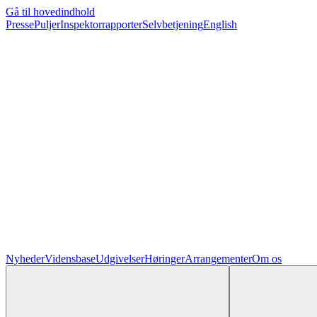
Gå til hovedindhold
Presse
Puljer
Inspektorrapporter
Selvbetjening
English
Nyheder
Vidensbase
Udgivelser
Høringer
Arrangementer
Om os