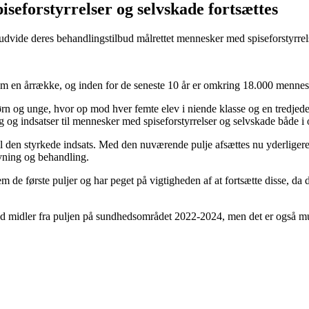
seforstyrrelser og selvskade fortsættes
udvide deres behandlingstilbud målrettet mennesker med spiseforstyrrel
em en årrække, og inden for de seneste 10 år er omkring 18.000 menneske
ørn og unge, hvor op mod hver femte elev i niende klasse og en tredjed
ng og indsatser til mennesker med spiseforstyrrelser og selvskade både i 
r. til den styrkede indsats. Med den nuværende pulje afsættes nu yderlige
ivning og behandling.
 de første puljer og har peget på vigtigheden af at fortsætte disse, da d
 med midler fra puljen på sundhedsområdet 2022-2024, men det er også mulig