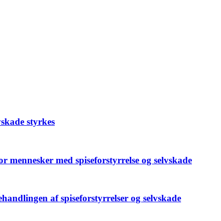
vskade styrkes
or mennesker med spise­forstyrrelse og selvskade
ehandlingen af spiseforstyrrelser og selvskade