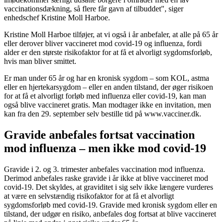
vaccinationsdækning, så flere får gavn af tilbuddet", siger
enhedschef Kristine Moll Harboe.
Kristine Moll Harboe tilføjer, at vi også i år anbefaler, at alle på 65 år
eller derover bliver vaccineret mod covid-19 og influenza, fordi
alder er den største risikofaktor for at få et alvorligt sygdomsforløb,
hvis man bliver smittet.
Er man under 65 år og har en kronisk sygdom – som KOL, astma
eller en hjertekarsygdom – eller en anden tilstand, der øger risikoen
for at få et alvorligt forløb med influenza eller covid-19, kan man
også blive vaccineret gratis. Man modtager ikke en invitation, men
kan fra den 29. september selv bestille tid på www.vacciner.dk.
Gravide anbefales fortsat vaccination
mod influenza – men ikke mod covid-19
Gravide i 2. og 3. trimester anbefales vaccination mod influenza.
Derimod anbefales raske gravide i år ikke at blive vaccineret mod
covid-19. Det skyldes, at graviditet i sig selv ikke længere vurderes
at være en selvstændig risikofaktor for at få et alvorligt
sygdomsforløb med covid-19. Gravide med kronisk sygdom eller en
tilstand, der udgør en risiko, anbefales dog fortsat at blive vaccineret