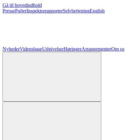
Gå til hovedindhold
Presse
Puljer
Inspektorrapporter
Selvbetjening
English
Nyheder
Vidensbase
Udgivelser
Høringer
Arrangementer
Om os