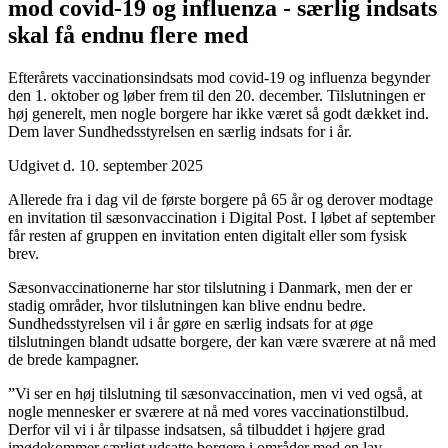
mod covid-19 og influenza - særlig indsats
skal få endnu flere med
Efterårets vaccinationsindsats mod covid-19 og influenza begynder
den 1. oktober og løber frem til den 20. december. Tilslutningen er
høj generelt, men nogle borgere har ikke været så godt dækket ind.
Dem laver Sundhedsstyrelsen en særlig indsats for i år.
Udgivet d. 10. september 2025
Allerede fra i dag vil de første borgere på 65 år og derover modtage
en invitation til sæsonvaccination i Digital Post. I løbet af september
får resten af gruppen en invitation enten digitalt eller som fysisk
brev.
Sæsonvaccinationerne har stor tilslutning i Danmark, men der er
stadig områder, hvor tilslutningen kan blive endnu bedre.
Sundhedsstyrelsen vil i år gøre en særlig indsats for at øge
tilslutningen blandt udsatte borgere, der kan være sværere at nå med
de brede kampagner.
”Vi ser en høj tilslutning til sæsonvaccination, men vi ved også, at
nogle mennesker er sværere at nå med vores vaccinationstilbud.
Derfor vil vi i år tilpasse indsatsen, så tilbuddet i højere grad
imødekommer særligt udsatte borgere i områder med en lav