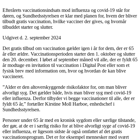
Efterårets vaccinationsindsats mod influenza og covid-19 står for
døren, og Sundhedsstyrelsen er klar med planen for, hvem der bliver
tilbudt gratis vaccination, hvilke vacciner der gives, og hvornår
tilbuddet starter og slutter.
Udgivet d. 2. september 2024
Det gratis tilbud om vaccination gælder igen i år for dem, der er 65
år eller ældre. Vaccinationsperioden starter den 1. oktober og slutter
den 20. december. I løbet af september måned vil alle, der er fyldt 65
år modtage en invitation til vaccination i Digital Post eller som et
fysisk brev med information om, hvor og hvordan de kan blive
vaccineret.
”Alder er den altoverskyggende risikofaktor for, om man bliver
alvorligt syg. Det gælder både, hvis man bliver syg med covid-19
eller influenza. Derfor tilbyder vi begge vaccinationer til alle, der er
fyldt 65 år,” fortæller Kirstine Moll Harboe, enhedschef i
Sundhedsstyrelsen.
Personer under 65 år med en kronisk sygdom eller særlige tilstande,
der gør, at de er i særlig risiko for at blive alvorligt syge af covid-19
eller influenza, er ligesom sidste år også omfattet af det gratis
vaccinationsprogram. Det er for eksempel mennesker med svært