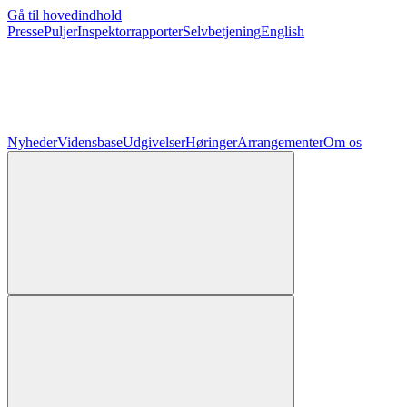
Gå til hovedindhold
Presse
Puljer
Inspektorrapporter
Selvbetjening
English
Nyheder
Vidensbase
Udgivelser
Høringer
Arrangementer
Om os