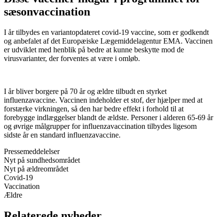
sæsonvaccination
I år tilbydes en variantopdateret covid-19 vaccine, som er godkendt
og anbefalet af det Europæiske Lægemiddelagentur EMA. Vaccinen
er udviklet med henblik på bedre at kunne beskytte mod de
virusvarianter, der forventes at være i omløb.
I år bliver borgere på 70 år og ældre tilbudt en styrket
influenzavaccine. Vaccinen indeholder et stof, der hjælper med at
forstærke virkningen, så den har bedre effekt i forhold til at
forebygge indlæggelser blandt de ældste. Personer i alderen 65-69 år
og øvrige målgrupper for influenzavaccination tilbydes ligesom
sidste år en standard influenzavaccine.
Pressemeddelelser
Nyt på sundhedsområdet
Nyt på ældreområdet
Covid-19
Vaccination
Ældre
Relaterede nyheder