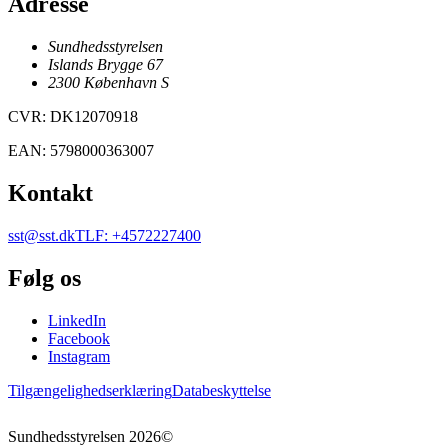
Adresse
Sundhedsstyrelsen
Islands Brygge 67
2300
København
S
CVR
:
DK12070918
EAN
:
5798000363007
Kontakt
sst@sst.dk
TLF
:
+4572227400
Følg os
LinkedIn
Facebook
Instagram
Tilgængelighedserklæring
Databeskyttelse
Sundhedsstyrelsen
2026
©