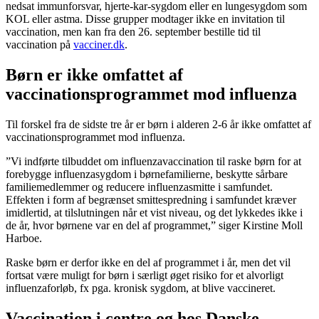
nedsat immunforsvar, hjerte-kar-sygdom eller en lungesygdom som
KOL eller astma. Disse grupper modtager ikke en invitation til
vaccination, men kan fra den 26. september bestille tid til
vaccination på
vacciner.dk
.
Børn er ikke omfattet af
vaccinationsprogrammet mod influenza
Til forskel fra de sidste tre år er børn i alderen 2-6 år ikke omfattet af
vaccinationsprogrammet mod influenza.
”Vi indførte tilbuddet om influenzavaccination til raske børn for at
forebygge influenzasygdom i børnefamilierne, beskytte sårbare
familiemedlemmer og reducere influenzasmitte i samfundet.
Effekten i form af begrænset smittespredning i samfundet kræver
imidlertid, at tilslutningen når et vist niveau, og det lykkedes ikke i
de år, hvor børnene var en del af programmet,” siger Kirstine Moll
Harboe.
Raske børn er derfor ikke en del af programmet i år, men det vil
fortsat være muligt for børn i særligt øget risiko for et alvorligt
influenzaforløb, fx pga. kronisk sygdom, at blive vaccineret.
Vaccination i centre og hos Danske