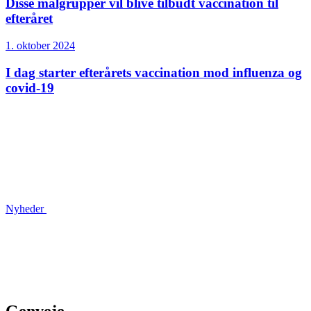
Disse målgrupper vil blive tilbudt vaccination til
efteråret
1. oktober 2024
I dag starter efterårets vaccination mod influenza og
covid-19
Nyheder
Genveje