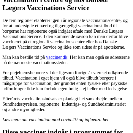
Lægers Vaccinations Service
De fem regioner etablerer igen i år regionale vaccinationscentre, og
for at understøtte et nært og tilgængeligt vaccinationstilbud til
borgerne har regionerne også indgået aftale med Danske Lægers
Vaccinations Service. I den kommende sæson kan man derfor blive
vaccineret på et regionalt vaccinationscenter eller hos Danske
Lægers Vaccinations Service og ikke som sidste år på apotekerne.
Man kan bestille tid på
vacciner.dk
. Her kan man også se adresserne
på de nærmeste vaccinationssteder.
For plejehjemsbeboere vil der ligesom forrige år være et udkørende
tilbud. Vaccination i eget hjem vil også blive tilbudt borgere i
målgruppe for vaccination, der grundet enten fysiske eller psykiske
udfordringer ikke kan forlade egen bolig – ej heller med ledsagelse.
Efterårets vaccinationsindsats er planlagt i et samarbejde mellem
Sundhedsstyrelsen, regionerne, Indenrigs- og Sundhedsministeriet
og andre myndigheder.
Læs mere om vaccination mod covid-19 og influenza her
Disse vacciner indgår i programmet for