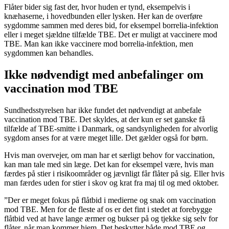
Flåter bider sig fast der, hvor huden er tynd, eksempelvis i
knæhaserne, i hovedbunden eller lysken. Her kan de overføre
sygdomme sammen med deres bid, for eksempel borrelia-infektion
eller i meget sjældne tilfælde TBE. Det er muligt at vaccinere mod
TBE. Man kan ikke vaccinere mod borrelia-infektion, men
sygdommen kan behandles.
Ikke nødvendigt med anbefalinger om
vaccination mod TBE
Sundhedsstyrelsen har ikke fundet det nødvendigt at anbefale
vaccination mod TBE. Det skyldes, at der kun er set ganske få
tilfælde af TBE-smitte i Danmark, og sandsynligheden for alvorlig
sygdom anses for at være meget lille. Det gælder også for børn.
Hvis man overvejer, om man har et særligt behov for vaccination,
kan man tale med sin læge. Det kan for eksempel være, hvis man
færdes på stier i risikoområder og jævnligt får flåter på sig. Eller hvis
man færdes uden for stier i skov og krat fra maj til og med oktober.
”Der er meget fokus på flåtbid i medierne og snak om vaccination
mod TBE. Men for de fleste af os er det fint i stedet at forebygge
flåtbid ved at have lange ærmer og bukser på og tjekke sig selv for
flåter, når man kommer hjem. Det beskytter både mod TBE og