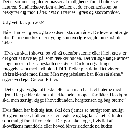
Det er sommer, og der er masser af muligheder for at boltre sig i
naturen. Sundhedsstyrelsen anbefaler, at du er opmærksom og
beskytter dig mod flåter, hvis du færdes i græs og skovområder.
Udgivet d. 3. juli 2024
Flåter findes i græs og buskadser i skovområder. De lever af at suge
blod fra mennesker eller dyr, og kan overføre sygdomme, når de
bider.
”Hvis du skal i skoven og vil gå udenfor stierne eller i højt græs, er
det godt at have tøj på, som dækker huden. Det vil sige lange ærmer,
lange bukser eller langskaftede støvler. Du kan også bruge
myggebalsam med indhold af DEET eller picaridin. Det virker
afskrækkende mod flåter. Men myggebalsam kan ikke stå alene,”
siger overlæge Gideon Ertner.
”Det er også vigtigt at tjekke efter, om man har fået flåterne med
hjem. Her gælder det om at tjekke hele kroppen for flåter. Hos børn
skal man særligt kigge i hovedbunden, hårgrænsen og bag ørerne”.
Hvis flåten har bidt sig fast, skal den fjernes så hurtigt som muligt.
Brug en pincet, flåtfjerner eller neglene og tag fat så tæt på huden
som muligt for at fjerne den. Det gør ikke noget, hvis lidt af
skovflåtens munddele eller hoved bliver siddende på huden.