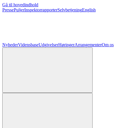
Gå til hovedindhold
Presse
Puljer
Inspektorrapporter
Selvbetjening
English
Nyheder
Vidensbase
Udgivelser
Høringer
Arrangementer
Om os