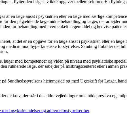
ngen, flytter den i sig selv ikke opgaver mellem sektorer. En flytning 
s af en læge ansat i psykiatrien eller en læge med særlige kompetencer.
n for den pågældende lægemiddelbehandling og læger, der arbejder under
 inden for behandling med hvert enkelt lægemiddel og henvise patienten 
ret, at det er en opgave for en læge ansat i psykiatrien eller en læge 
dicin mod hyperkinetiske forstyrrelser. Samtidig frafalder det tidliger
sion.
. læger med kompetencer og viden på niveau med psykiatriske speciall
den rutinerede læge, der arbejder på misbrugscenteret eller i almen praks
på Sundhedsstyrelsens hjemmeside og med Ugeskrift for Læger, handle
der de krav, der står i de ældre vejledninger om antidepressiva og ant
ed psykiske lidelser og adfærdsforstyrrelser her