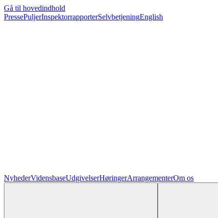
Gå til hovedindhold
Presse
Puljer
Inspektorrapporter
Selvbetjening
English
Nyheder
Vidensbase
Udgivelser
Høringer
Arrangementer
Om os