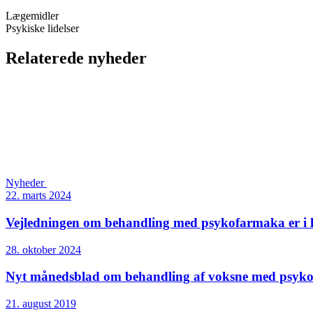
Lægemidler
Psykiske lidelser
Relaterede nyheder
Nyheder
22. marts 2024
Vejledningen om behandling med psykofarmaka er i 
28. oktober 2024
Nyt månedsblad om behandling af voksne med psyk
21. august 2019