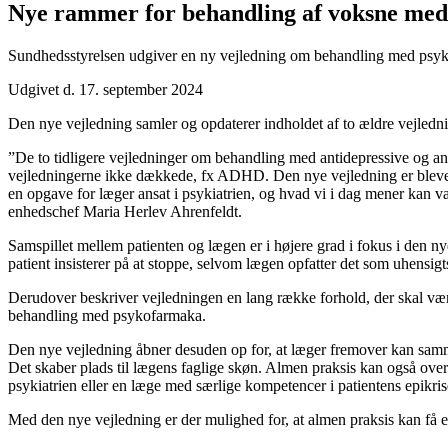
Nye rammer for behandling af voksne me
Sundhedsstyrelsen udgiver en ny vejledning om behandling med psyko
Udgivet d. 17. september 2024
Den nye vejledning samler og opdaterer indholdet af to ældre vejle
”De to tidligere vejledninger om behandling med antidepressive og an
vejledningerne ikke dækkede, fx ADHD. Den nye vejledning er blevet ti
en opgave for læger ansat i psykiatrien, og hvad vi i dag mener kan va
enhedschef Maria Herlev Ahrenfeldt.
Samspillet mellem patienten og lægen er i højere grad i fokus i den nye 
patient insisterer på at stoppe, selvom lægen opfatter det som uhensig
Derudover beskriver vejledningen en lang række forhold, der skal være
behandling med psykofarmaka.
Den nye vejledning åbner desuden op for, at læger fremover kan sammen
Det skaber plads til lægens faglige skøn. Almen praksis kan også overt
psykiatrien eller en læge med særlige kompetencer i patientens epikris
Med den nye vejledning er der mulighed for, at almen praksis kan få en 