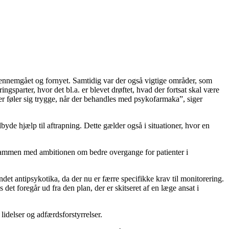
gennemgået og fornyet. Samtidig var der også vigtige områder, som
parter, hvor det bl.a. er blevet drøftet, hvad der fortsat skal være
ter føler sig trygge, når der behandles med psykofarmaka”, siger
lbyde hjælp til aftrapning. Dette gælder også i situationer, hvor en
lt sammen med ambitionen om bedre overgange for patienter i
et antipsykotika, da der nu er færre specifikke krav til monitorering.
et foregår ud fra den plan, der er skitseret af en læge ansat i
lidelser og adfærdsforstyrrelser.