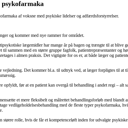
d psykofarmaka
farmaka af voksne med psykiske lidelser og adfærdsforstyrrelser.
dninger og kommer med nye rammer for området.
tipsykotiske lægemidler har mange år på bagen og trængte til at blive 
l sammen med en større gruppe fagfolk, patientrepræsentanter og hørings
retages i almen praksis. Det vigtigste for os er, at både læger og patien
vejledning. Det kommer bl.a. til udtryk ved, at læger forpligtes til at ti
tsmæssig.
 opfyldt, før at en patient kan overgå til behandling i andet regi – a
sætte et mere fleksibelt og målrettet behandlingsforløb med blandt and
age vedligeholdelsesbehandling med de fleste typer psykofarmaka, hvis d
e.
større rolle, hvis de får et kompetenceløft inden for udvalgte psykiske 