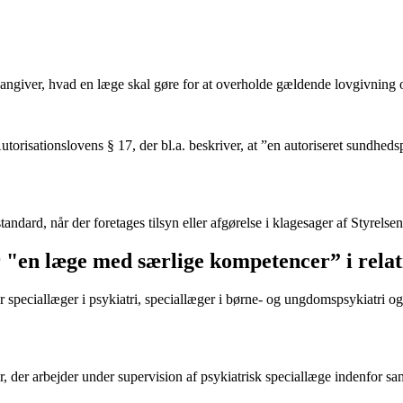
angiver, hvad en læge skal gøre for at overholde gældende lovgivning o
orisationslovens § 17, der bl.a. beskriver, at ”en autoriseret sundhedsp
andard, når der foretages tilsyn eller afgørelse i klagesager af Styrelsen
r "en læge med særlige kompetencer” i relat
speciallæger i psykiatri, speciallæger i børne- og ungdomspsykiatri o
, der arbejder under supervision af psykiatrisk speciallæge indenfor sa