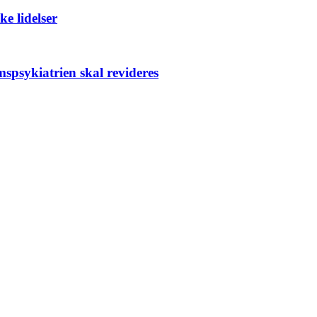
e lidelser
­psykiatrien skal revideres