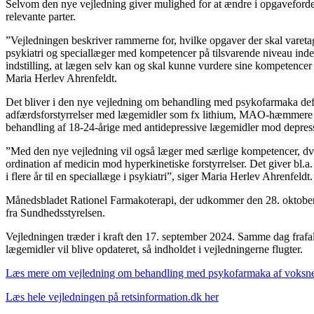
Selvom den nye vejledning giver mulighed for at ændre i opgavefordeli
relevante parter.
”Vejledningen beskriver rammerne for, hvilke opgaver der skal varetage
psykiatri og speciallæger med kompetencer på tilsvarende niveau inde
indstilling, at lægen selv kan og skal kunne vurdere sine kompetencer
Maria Herlev Ahrenfeldt.
Det bliver i den nye vejledning om behandling med psykofarmaka define
adfærdsforstyrrelser med lægemidler som fx lithium, MAO-hæmmere og me
behandling af 18-24-årige med antidepressive lægemidler mod depres
”Med den nye vejledning vil også læger med særlige kompetencer, dvs
ordination af medicin mod hyperkinetiske forstyrrelser. Det giver bl.a. 
i flere år til en speciallæge i psykiatri”, siger Maria Herlev Ahrenfeldt.
Månedsbladet Rationel Farmakoterapi, der udkommer den 28. oktober 
fra Sundhedsstyrelsen.
Vejledningen træder i kraft den 17. september 2024. Samme dag frafal
lægemidler vil blive opdateret, så indholdet i vejledningerne flugter.
Læs mere om vejledning om behandling med psykofarmaka af voksne m
Læs hele vejledningen på retsinformation.dk her