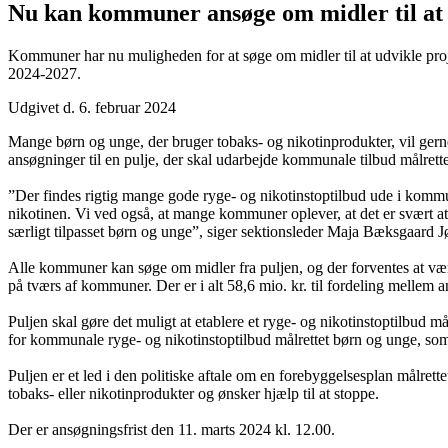
Nu kan kommuner ansøge om midler til at u
Kommuner har nu muligheden for at søge om midler til at udvikle proje
2024-2027.
Udgivet d. 6. februar 2024
Mange børn og unge, der bruger tobaks- og nikotinprodukter, vil ger
ansøgninger til en pulje, der skal udarbejde kommunale tilbud målrett
”Der findes rigtig mange gode ryge- og nikotinstoptilbud ude i kommun
nikotinen. Vi ved også, at mange kommuner oplever, at det er svært at 
særligt tilpasset børn og unge”, siger sektionsleder Maja Bæksgaard 
Alle kommuner kan søge om midler fra puljen, og der forventes at være 
på tværs af kommuner. Der er i alt 58,6 mio. kr. til fordeling mellem
Puljen skal gøre det muligt at etablere et ryge- og nikotinstoptilbud 
for kommunale ryge- og nikotinstoptilbud målrettet børn og unge, som 
Puljen er et led i den politiske aftale om en forebyggelsesplan målret
tobaks- eller nikotinprodukter og ønsker hjælp til at stoppe.
Der er ansøgningsfrist den 11. marts 2024 kl. 12.00.