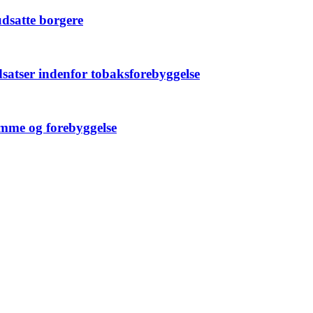
udsatte borgere
ndsatser indenfor tobaksforebyggelse
emme og forebyggelse