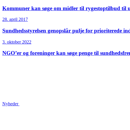
Kommuner kan søge om midler til rygestoptilbud til 
28. april 2017
Sundheds­styrelsen genopslår pulje for prioriterede i
3. oktober 2022
NGO’er og foreninger kan søge penge til sundhedsfr
Nyheder