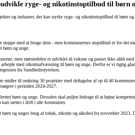
dvikle ryge- og nikotinstoptilbud til børn 
kter og indsatser, der kan styrke ryge- og nikotinstoptilbud til børn o
ne stoppe med at bruge dem - men kommunernes stoptilbud er for det mes
et børn og unge.
erne, men størstedelen er udviklet til voksne og passer ikke altid med
arbejde med nikotinafvænning til børn og unge. Derfor er vi rigtig glad
Jørgensen fra Sundhedsstyrelsen.
midler til omkring 30 projekter med deltagelse af op til 40 kommuner. De
 ansøgere i perioden 2024-2027.
målrettet børn og unge. Desuden skal puljen bidrage til at højne kompet
kan sættes i drift i alle kommuner.
tet børn og unges brug af tobak, nikotin og alkohol fra november 2023. D