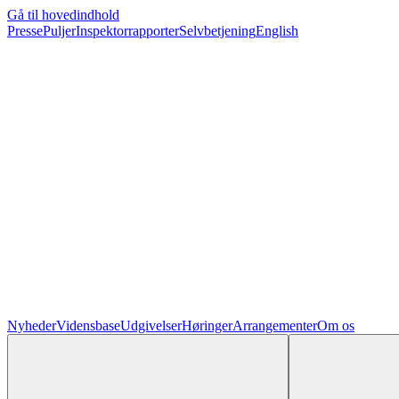
Gå til hovedindhold
Presse
Puljer
Inspektorrapporter
Selvbetjening
English
Nyheder
Vidensbase
Udgivelser
Høringer
Arrangementer
Om os