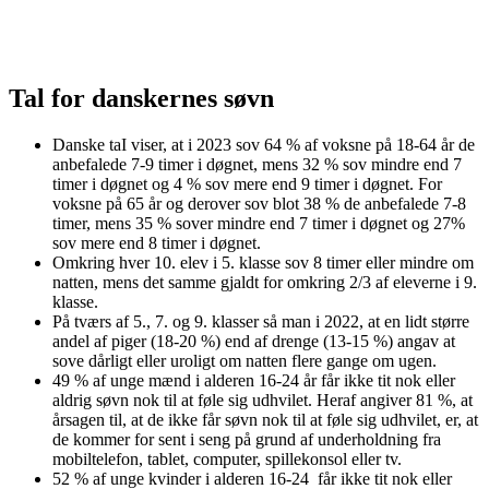
Tal for danskernes søvn
Danske taI viser, at i 2023 sov 64 % af voksne på 18-64 år de
anbefalede 7-9 timer i døgnet, mens 32 % sov mindre end 7
timer i døgnet og 4 % sov mere end 9 timer i døgnet. For
voksne på 65 år og derover sov blot 38 % de anbefalede 7-8
timer, mens 35 % sover mindre end 7 timer i døgnet og 27%
sov mere end 8 timer i døgnet.
Omkring hver 10. elev i 5. klasse sov 8 timer eller mindre om
natten, mens det samme gjaldt for omkring 2/3 af eleverne i 9.
klasse.
På tværs af 5., 7. og 9. klasser så man i 2022, at en lidt større
andel af piger (18-20 %) end af drenge (13-15 %) angav at
sove dårligt eller uroligt om natten flere gange om ugen.
49 % af unge mænd i alderen 16-24 år får ikke tit nok eller
aldrig søvn nok til at føle sig udhvilet. Heraf angiver 81 %, at
årsagen til, at de ikke får søvn nok til at føle sig udhvilet, er, at
de kommer for sent i seng på grund af underholdning fra
mobiltelefon, tablet, computer, spillekonsol eller tv.
52 % af unge kvinder i alderen 16-24 får ikke tit nok eller