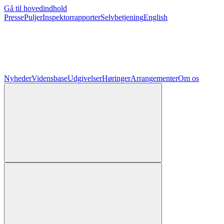
Gå til hovedindhold
Presse
Puljer
Inspektorrapporter
Selvbetjening
English
Nyheder
Vidensbase
Udgivelser
Høringer
Arrangementer
Om os