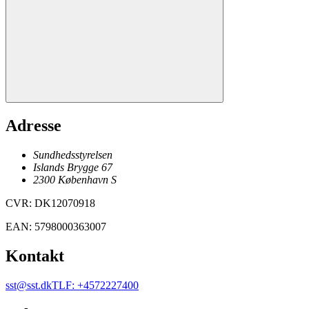
Adresse
Sundhedsstyrelsen
Islands Brygge 67
2300
København
S
CVR
:
DK12070918
EAN
:
5798000363007
Kontakt
sst@sst.dk
TLF
:
+4572227400