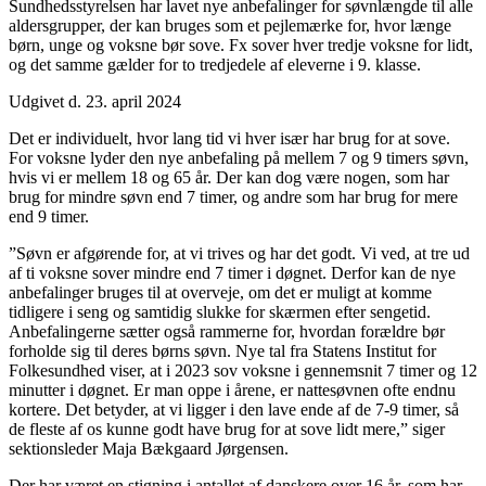
Sundhedsstyrelsen har lavet nye anbefalinger for søvnlængde til alle
aldersgrupper, der kan bruges som et pejlemærke for, hvor længe
børn, unge og voksne bør sove. Fx sover hver tredje voksne for lidt,
og det samme gælder for to tredjedele af eleverne i 9. klasse.
Udgivet d. 23. april 2024
Det er individuelt, hvor lang tid vi hver især har brug for at sove.
For voksne lyder den nye anbefaling på mellem 7 og 9 timers søvn,
hvis vi er mellem 18 og 65 år. Der kan dog være nogen, som har
brug for mindre søvn end 7 timer, og andre som har brug for mere
end 9 timer.
”Søvn er afgørende for, at vi trives og har det godt. Vi ved, at tre ud
af ti voksne sover mindre end 7 timer i døgnet. Derfor kan de nye
anbefalinger bruges til at overveje, om det er muligt at komme
tidligere i seng og samtidig slukke for skærmen efter sengetid.
Anbefalingerne sætter også rammerne for, hvordan forældre bør
forholde sig til deres børns søvn. Nye tal fra Statens Institut for
Folkesundhed viser, at i 2023 sov voksne i gennemsnit 7 timer og 12
minutter i døgnet. Er man oppe i årene, er nattesøvnen ofte endnu
kortere. Det betyder, at vi ligger i den lave ende af de 7-9 timer, så
de fleste af os kunne godt have brug for at sove lidt mere,” siger
sektionsleder Maja Bækgaard Jørgensen.
Der har været en stigning i antallet af danskere over 16 år, som har