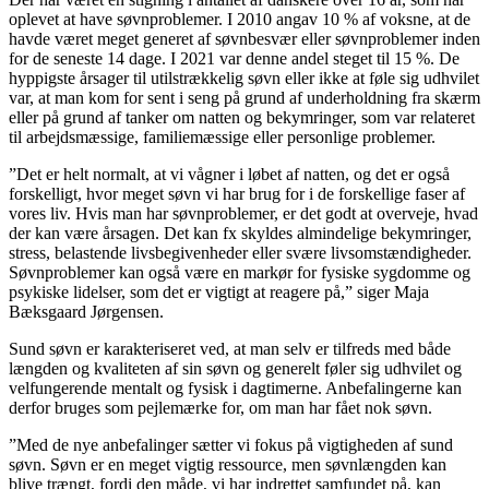
oplevet at have søvnproblemer. I 2010 angav 10 % af voksne, at de
havde været meget generet af søvnbesvær eller søvnproblemer inden
for de seneste 14 dage. I 2021 var denne andel steget til 15 %. De
hyppigste årsager til utilstrækkelig søvn eller ikke at føle sig udhvilet
var, at man kom for sent i seng på grund af underholdning fra skærm
eller på grund af tanker om natten og bekymringer, som var relateret
til arbejdsmæssige, familiemæssige eller personlige problemer.
”Det er helt normalt, at vi vågner i løbet af natten, og det er også
forskelligt, hvor meget søvn vi har brug for i de forskellige faser af
vores liv. Hvis man har søvnproblemer, er det godt at overveje, hvad
der kan være årsagen. Det kan fx skyldes almindelige bekymringer,
stress, belastende livsbegivenheder eller svære livsomstændigheder.
Søvnproblemer kan også være en markør for fysiske sygdomme og
psykiske lidelser, som det er vigtigt at reagere på,” siger Maja
Bæksgaard Jørgensen.
Sund søvn er karakteriseret ved, at man selv er tilfreds med både
længden og kvaliteten af sin søvn og generelt føler sig udhvilet og
velfungerende mentalt og fysisk i dagtimerne. Anbefalingerne kan
derfor bruges som pejlemærke for, om man har fået nok søvn.
”Med de nye anbefalinger sætter vi fokus på vigtigheden af sund
søvn. Søvn er en meget vigtig ressource, men søvnlængden kan
blive trængt, fordi den måde, vi har indrettet samfundet på, kan