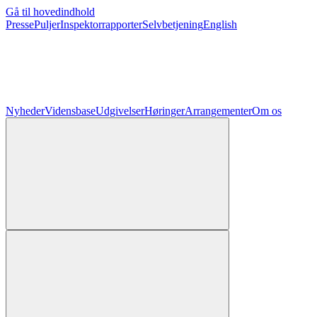
Gå til hovedindhold
Presse
Puljer
Inspektorrapporter
Selvbetjening
English
Nyheder
Vidensbase
Udgivelser
Høringer
Arrangementer
Om os