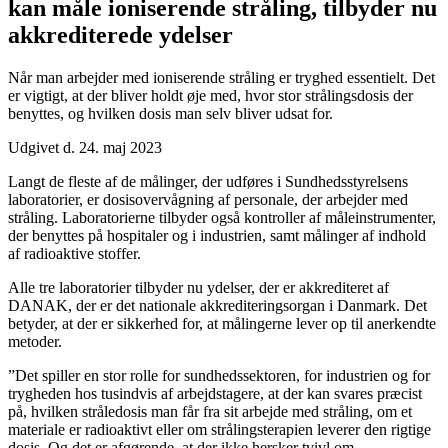
kan måle ioniserende stråling, tilbyder nu
akkrediterede ydelser
Når man arbejder med ioniserende stråling er tryghed essentielt. Det
er vigtigt, at der bliver holdt øje med, hvor stor strålingsdosis der
benyttes, og hvilken dosis man selv bliver udsat for.
Udgivet d. 24. maj 2023
Langt de fleste af de målinger, der udføres i Sundhedsstyrelsens
laboratorier, er dosisovervågning af personale, der arbejder med
stråling. Laboratorierne tilbyder også kontroller af måleinstrumenter,
der benyttes på hospitaler og i industrien, samt målinger af indhold
af radioaktive stoffer.
Alle tre laboratorier tilbyder nu ydelser, der er akkrediteret af
DANAK, der er det nationale akkrediteringsorgan i Danmark. Det
betyder, at der er sikkerhed for, at målingerne lever op til anerkendte
metoder.
”Det spiller en stor rolle for sundhedssektoren, for industrien og for
trygheden hos tusindvis af arbejdstagere, at der kan svares præcist
på, hvilken stråledosis man får fra sit arbejde med stråling, om et
materiale er radioaktivt eller om strålingsterapien leverer den rigtige
dosis. Og det er afgørende, at der ikke hersker tvivl om