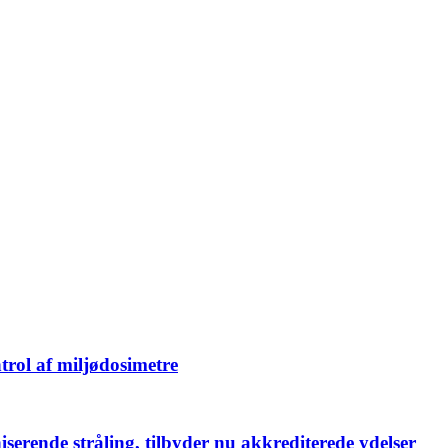
trol af miljødosimetre
iserende stråling, tilbyder nu akkrediterede ydelser