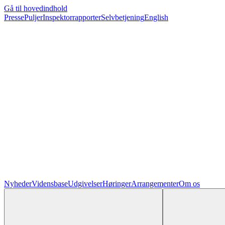
Gå til hovedindhold
Presse
Puljer
Inspektorrapporter
Selvbetjening
English
Nyheder
Vidensbase
Udgivelser
Høringer
Arrangementer
Om os