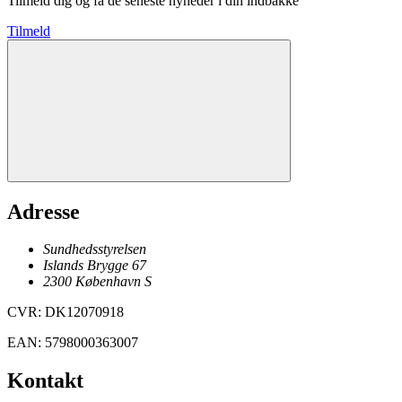
Tilmeld dig og få de seneste nyheder i din indbakke
Tilmeld
Adresse
Sundhedsstyrelsen
Islands Brygge 67
2300
København
S
CVR
:
DK12070918
EAN
:
5798000363007
Kontakt