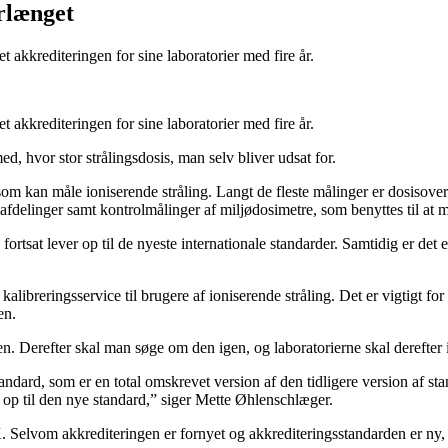
orlænget
 akkrediteringen for sine laboratorier med fire år.
 akkrediteringen for sine laboratorier med fire år.
ed, hvor stor strålingsdosis, man selv bliver udsat for.
 som kan måle ioniserende stråling. Langt de fleste målinger er dosisov
afdelinger samt kontrolmålinger af miljødosimetre, som benyttes til at 
ortsat lever op til de nyeste internationale standarder. Samtidig er det
libreringsservice til brugere af ioniserende stråling. Det er vigtigt for os
en.
ngen. Derefter skal man søge om den igen, og laboratorierne skal dereft
dard, som er en total omskrevet version af den tidligere version af s
er op til den nye standard,” siger Mette Øhlenschlæger.
. Selvom akkrediteringen er fornyet og akkrediteringsstandarden er ny,