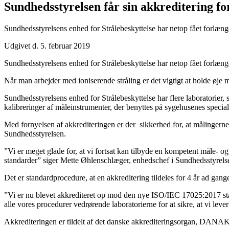
Sundheds­styrelsen får sin akkreditering f
Sundhedsstyrelsens enhed for Strålebeskyttelse har netop fået forlænget
Udgivet d. 5. februar 2019
Sundhedsstyrelsens enhed for Strålebeskyttelse har netop fået forlænget
Når man arbejder med ioniserende stråling er det vigtigt at holde øje m
Sundhedsstyrelsens enhed for Strålebeskyttelse har flere laboratorier,
kalibreringer af måleinstrumenter, der benyttes på sygehusenes special
Med fornyelsen af akkrediteringen er der sikkerhed for, at målingerne f
Sundhedsstyrelsen.
”Vi er meget glade for, at vi fortsat kan tilbyde en kompetent måle- og ka
standarder” siger Mette Øhlenschlæger, enhedschef i Sundhedsstyrels
Det er standardprocedure, at en akkreditering tildeles for 4 år ad ga
”Vi er nu blevet akkrediteret op mod den nye ISO/IEC 17025:2017 stan
alle vores procedurer vedrørende laboratorierne for at sikre, at vi lev
Akkrediteringen er tildelt af det danske akkrediteringsorgan, DANAK