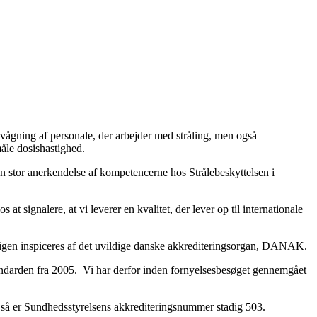
ervågning af personale, der arbejder med stråling, men også
måle dosishastighed.
 en stor anerkendelse af kompetencerne hos Strålebeskyttelsen i
 at signalere, at vi leverer en kvalitet, der lever op til internationale
er igen inspiceres af det uvildige danske akkrediteringsorgan, DANAK.
tandarden fra 2005. Vi har derfor inden fornyelsesbesøget gennemgået
 så er Sundhedsstyrelsens akkrediteringsnummer stadig 503.