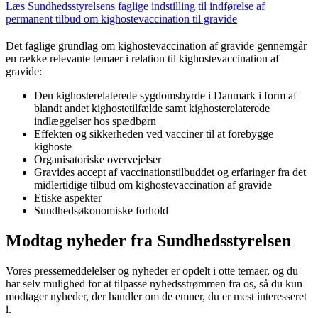
Læs Sundhedsstyrelsens faglige indstilling til indførelse af
permanent tilbud om kighostevaccination til gravide
Det faglige grundlag om kighostevaccination af gravide gennemgår
en række relevante temaer i relation til kighostevaccination af
gravide:
Den kighosterelaterede sygdomsbyrde i Danmark i form af
blandt andet kighostetilfælde samt kighosterelaterede
indlæggelser hos spædbørn
Effekten og sikkerheden ved vacciner til at forebygge
kighoste
Organisatoriske overvejelser
Gravides accept af vaccinationstilbuddet og erfaringer fra det
midlertidige tilbud om kighostevaccination af gravide
Etiske aspekter
Sundhedsøkonomiske forhold
Modtag nyheder fra Sundhedsstyrelsen
Vores pressemeddelelser og nyheder er opdelt i otte temaer, og du
har selv mulighed for at tilpasse nyhedsstrømmen fra os, så du kun
modtager nyheder, der handler om de emner, du er mest interesseret
i.