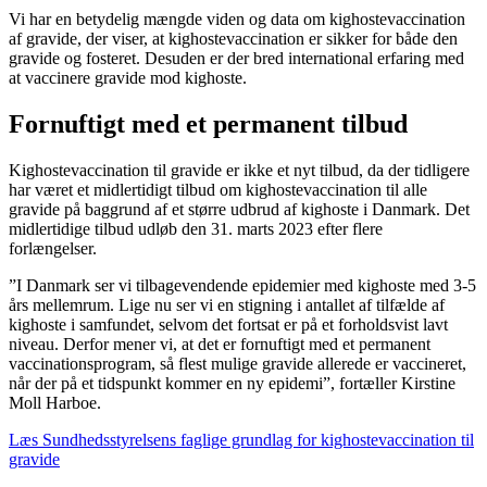
Vi har en betydelig mængde viden og data om kighostevaccination
af gravide, der viser, at kighostevaccination er sikker for både den
gravide og fosteret. Desuden er der bred international erfaring med
at vaccinere gravide mod kighoste.
Fornuftigt med et permanent tilbud
Kighostevaccination til gravide er ikke et nyt tilbud, da der tidligere
har været et midlertidigt tilbud om kighostevaccination til alle
gravide på baggrund af et større udbrud af kighoste i Danmark. Det
midlertidige tilbud udløb den 31. marts 2023 efter flere
forlængelser.
”I Danmark ser vi tilbagevendende epidemier med kighoste med 3-5
års mellemrum. Lige nu ser vi en stigning i antallet af tilfælde af
kighoste i samfundet, selvom det fortsat er på et forholdsvist lavt
niveau. Derfor mener vi, at det er fornuftigt med et permanent
vaccinationsprogram, så flest mulige gravide allerede er vaccineret,
når der på et tidspunkt kommer en ny epidemi”, fortæller Kirstine
Moll Harboe.
Læs Sundhedsstyrelsens faglige grundlag for kighostevaccination til
gravide