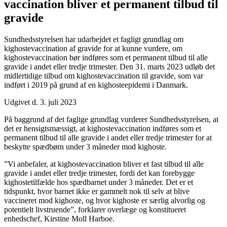
vaccination bliver et permanent tilbud til
gravide
Sundhedsstyrelsen har udarbejdet et fagligt grundlag om
kighostevaccination af gravide for at kunne vurdere, om
kighostevaccination bør indføres som et permanent tilbud til alle
gravide i andet eller tredje trimester. Den 31. marts 2023 udløb det
midlertidige tilbud om kighostevaccination til gravide, som var
indført i 2019 på grund af en kighosteepidemi i Danmark.
Udgivet d. 3. juli 2023
På baggrund af det faglige grundlag vurderer Sundhedsstyrelsen, at
det er hensigtsmæssigt, at kighostevaccination indføres som et
permanent tilbud til alle gravide i andet eller tredje trimester for at
beskytte spædbørn under 3 måneder mod kighoste.
”Vi anbefaler, at kighostevaccination bliver et fast tilbud til alle
gravide i andet eller tredje trimester, fordi det kan forebygge
kighostetilfælde hos spædbarnet under 3 måneder. Det er et
tidspunkt, hvor barnet ikke er gammelt nok til selv at blive
vaccineret mod kighoste, og hvor kighoste er særlig alvorlig og
potentielt livstruende”, forklarer overlæge og konstitueret
enhedschef, Kirstine Moll Harboe.