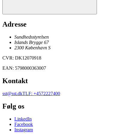
Adresse
Sundhedsstyrelsen
Islands Brygge 67
2300
København
S
CVR
:
DK12070918
EAN
:
5798000363007
Kontakt
sst@sst.dk
TLF
:
+4572227400
Følg os
LinkedIn
Facebook
Instagram