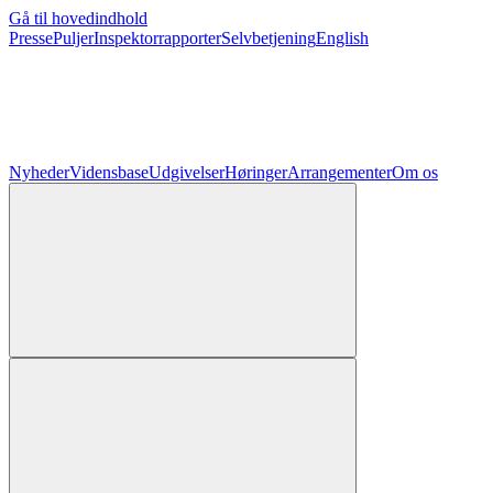
Gå til hovedindhold
Presse
Puljer
Inspektorrapporter
Selvbetjening
English
Nyheder
Vidensbase
Udgivelser
Høringer
Arrangementer
Om os