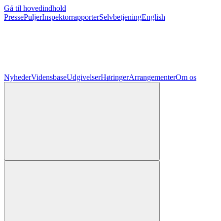
Gå til hovedindhold
Presse
Puljer
Inspektorrapporter
Selvbetjening
English
Nyheder
Vidensbase
Udgivelser
Høringer
Arrangementer
Om os