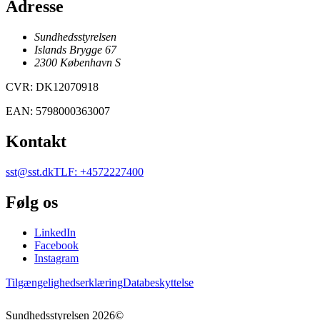
Adresse
Sundhedsstyrelsen
Islands Brygge 67
2300
København
S
CVR
:
DK12070918
EAN
:
5798000363007
Kontakt
sst@sst.dk
TLF
:
+4572227400
Følg os
LinkedIn
Facebook
Instagram
Tilgængelighedserklæring
Databeskyttelse
Sundhedsstyrelsen
2026
©