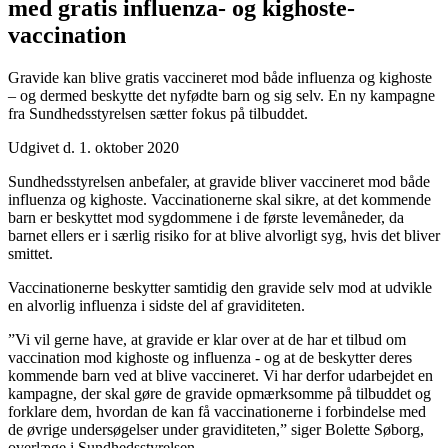
med gratis influenza- og kighoste­
vaccination
Gravide kan blive gratis vaccineret mod både influenza og kighoste
– og dermed beskytte det nyfødte barn og sig selv. En ny kampagne
fra Sundhedsstyrelsen sætter fokus på tilbuddet.
Udgivet d. 1. oktober 2020
Sundhedsstyrelsen anbefaler, at gravide bliver vaccineret mod både
influenza og kighoste. Vaccinationerne skal sikre, at det kommende
barn er beskyttet mod sygdommene i de første levemåneder, da
barnet ellers er i særlig risiko for at blive alvorligt syg, hvis det bliver
smittet.
Vaccinationerne beskytter samtidig den gravide selv mod at udvikle
en alvorlig influenza i sidste del af graviditeten.
”Vi vil gerne have, at gravide er klar over at de har et tilbud om
vaccination mod kighoste og influenza - og at de beskytter deres
kommende barn ved at blive vaccineret. Vi har derfor udarbejdet en
kampagne, der skal gøre de gravide opmærksomme på tilbuddet og
forklare dem, hvordan de kan få vaccinationerne i forbindelse med
de øvrige undersøgelser under graviditeten,” siger Bolette Søborg,
overlæge i Sundhedsstyrelsen.