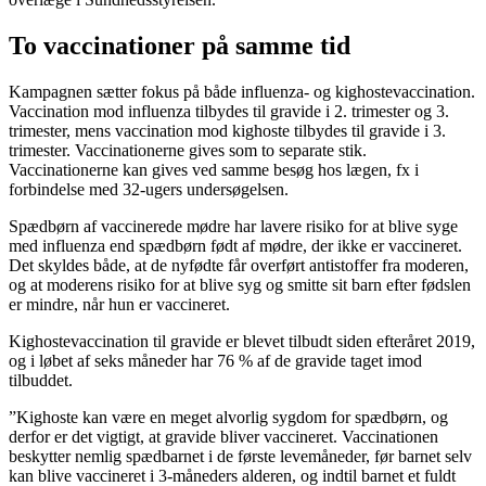
To vaccinationer på samme tid
Kampagnen sætter fokus på både influenza- og kighostevaccination.
Vaccination mod influenza tilbydes til gravide i 2. trimester og 3.
trimester, mens vaccination mod kighoste tilbydes til gravide i 3.
trimester. Vaccinationerne gives som to separate stik.
Vaccinationerne kan gives ved samme besøg hos lægen, fx i
forbindelse med 32-ugers undersøgelsen.
Spædbørn af vaccinerede mødre har lavere risiko for at blive syge
med influenza end spædbørn født af mødre, der ikke er vaccineret.
Det skyldes både, at de nyfødte får overført antistoffer fra moderen,
og at moderens risiko for at blive syg og smitte sit barn efter fødslen
er mindre, når hun er vaccineret.
Kighostevaccination til gravide er blevet tilbudt siden efteråret 2019,
og i løbet af seks måneder har 76 % af de gravide taget imod
tilbuddet.
”Kighoste kan være en meget alvorlig sygdom for spædbørn, og
derfor er det vigtigt, at gravide bliver vaccineret. Vaccinationen
beskytter nemlig spædbarnet i de første levemåneder, før barnet selv
kan blive vaccineret i 3-måneders alderen, og indtil barnet et fuldt