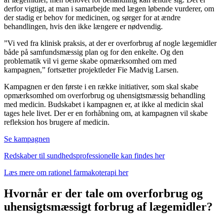
derfor vigtigt, at man i samarbejde med lægen løbende vurderer, om
der stadig er behov for medicinen, og sørger for at ændre
behandlingen, hvis den ikke længere er nødvendig.
”Vi ved fra klinisk praksis, at der er overforbrug af nogle lægemidler
både på samfundsmæssig plan og for den enkelte. Og den
problematik vil vi gerne skabe opmærksomhed om med
kampagnen,” fortsætter projektleder Fie Madvig Larsen.
Kampagnen er den første i en række initiativer, som skal skabe
opmærksomhed om overforbrug og uhensigtsmæssig behandling
med medicin. Budskabet i kampagnen er, at ikke al medicin skal
tages hele livet. Der er en forhåbning om, at kampagnen vil skabe
refleksion hos brugere af medicin.
Se kampagnen
Redskaber til sundhedsprofessionelle kan findes her
Læs mere om rationel farmakoterapi her
Hvornår er der tale om overforbrug og
uhensigtsmæssigt forbrug af lægemidler?