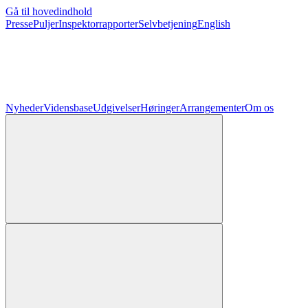
Gå til hovedindhold
Presse
Puljer
Inspektorrapporter
Selvbetjening
English
Nyheder
Vidensbase
Udgivelser
Høringer
Arrangementer
Om os