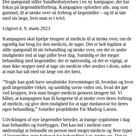
Det spørgsmål stiller Sundhedsstyrelsen i en ny kampagne, der har
fokus på lægemiddelforbrug. Kampagnen opfordrer alle, ung som
gammel, til at tænke over sit forbrug af lægemidler – og til at tale
med sin læge, hvis man er i tvivl.
Udgivet d. 9. marts 2023
Kampagnen skal hjælpe brugere af medicin til at tænke over, om de
egentlig har brug for den medicin, de tager. Det er helt legitimt at
stille spørgsmål til sin behandling og tænke over, om der er andre
muligheder end at tage piller hver dag. Samtidig er der meget
behandling med lægemidler, der er nødvendig, så det er vigtigt, at
man ikke stopper med at tage sin medicin eller ændrer i dosis, uden
at man har talt med sin læge om det først.
”Nogle kan godt have urealistiske forventninger til, hvordan og hvor
godt lægemidler virker, og samtidig savne viden om, hvad det gør
ved kroppen, hvis man bruger medicin gennem længere tid. Vi
håber, at kampagnen kan få borgerne til at tænke over deres forbrug
af medicin, og give dem mulighed for at tage medansvar for deres
egen behandling,” fortæller projektleder Fie Madvig Larsen.
Udviklingen af nye lægemidler betyder, at mange sygdomme i dag
kan behandles og forebygges. Det kan ind i mellem være
nødvendigt at behandle en person med meget medicin og flere typer
af lægemidler, men behovet for behandling kan ændre sig. Det er