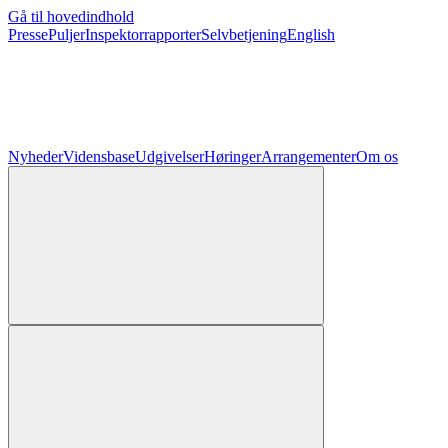
Gå til hovedindhold
Presse
Puljer
Inspektorrapporter
Selvbetjening
English
Nyheder
Vidensbase
Udgivelser
Høringer
Arrangementer
Om os