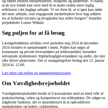
og mødet mellem medarbejderne, borgerne og pårørende. Vi håber,
at de nye forløb kan være med til at skabe endnu mere faglig
refleksion i det daglige arbejde. Vi ser frem til, at vi igen kan støtte
det store arbejde, som engagerede medarbejdere hver dag udfører
for at forbedre trivslen og livsglæden hos ældre borgere” fortæller
projektleder Louise Willads
Søg puljen for at få besøg
Læringsforløbene afvikles over perioden maj 2024 til december
2024 foruden et opstartsmøde i marts. Puljen kan søges af
kommuner og private leverandører på ældreområdet, herunder
selvejende institutioner, friplejebogligleverandører og andre, der ejer
eller driver plejecentre. Der er ansøgningsfrist fredag den 12. januar
2024 kl. 12.00.
Læs mere om puljen og ansøgningsprocessen
Om Værdighedsrejseholdet
Værdighedsrejseholdet består af ti konsulenter med en bred vifte af
praksiserfaring, viden og kompetencer om ældreplejen. De udgør en
udgående funktion, der er skræddersyet til at opkvalificere
medarbejdere og ledere i ældreplejen.