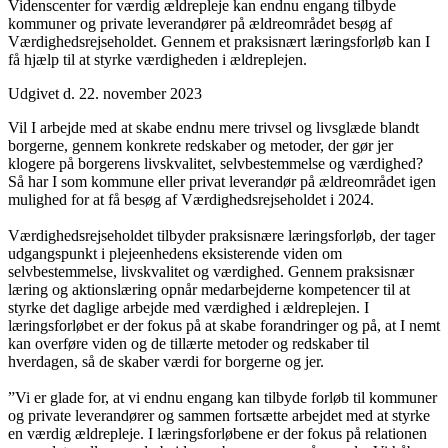
Videnscenter for værdig ældrepleje kan endnu engang tilbyde
kommuner og private leverandører på ældreområdet besøg af
Værdighedsrejseholdet. Gennem et praksisnært læringsforløb kan I
få hjælp til at styrke værdigheden i ældreplejen.
Udgivet d. 22. november 2023
Vil I arbejde med at skabe endnu mere trivsel og livsglæde blandt
borgerne, gennem konkrete redskaber og metoder, der gør jer
klogere på borgerens livskvalitet, selvbestemmelse og værdighed?
Så har I som kommune eller privat leverandør på ældreområdet igen
mulighed for at få besøg af Værdighedsrejseholdet i 2024.
Værdighedsrejseholdet tilbyder praksisnære læringsforløb, der tager
udgangspunkt i plejeenhedens eksisterende viden om
selvbestemmelse, livskvalitet og værdighed. Gennem praksisnær
læring og aktionslæring opnår medarbejderne kompetencer til at
styrke det daglige arbejde med værdighed i ældreplejen. I
læringsforløbet er der fokus på at skabe forandringer og på, at I nemt
kan overføre viden og de tillærte metoder og redskaber til
hverdagen, så de skaber værdi for borgerne og jer.
”Vi er glade for, at vi endnu engang kan tilbyde forløb til kommuner
og private leverandører og sammen fortsætte arbejdet med at styrke
en værdig ældrepleje. I læringsforløbene er der fokus på relationen