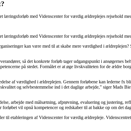
t?
 læringsforløb med Videnscenter for værdig ældreplejes rejsehold med 
 læringsforløb med Videnscenter for værdig ældreplejes rejsehold med 
rganiseringer kan være med til at skabe mere værdighed i ældreplejen?
everandører, så det konkrete forløb tager udgangspunkt i ansøgernes be
etencerne på stedet. Formålet er at øge livskvaliteten for de ældre bo
ledelse af værdighed i ældreplejen. Gennem forløbene kan lederne fx bl
skvalitet og selvbestemmelse ind i det daglige arbejde,” siger Mads Bie
se, arbejde med målsætning, afprøvning, evaluering og justering, reflek
forløbet vil opnå kompetencer og redskaber til at bakke op om det dag
dler til etableringen af Videnscenter for værdig ældrepleje. Videnscentr