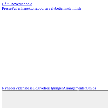
Gå til hovedindhold
Presse
Puljer
Inspektorrapporter
Selvbetjening
English
Nyheder
Vidensbase
Udgivelser
Høringer
Arrangementer
Om os