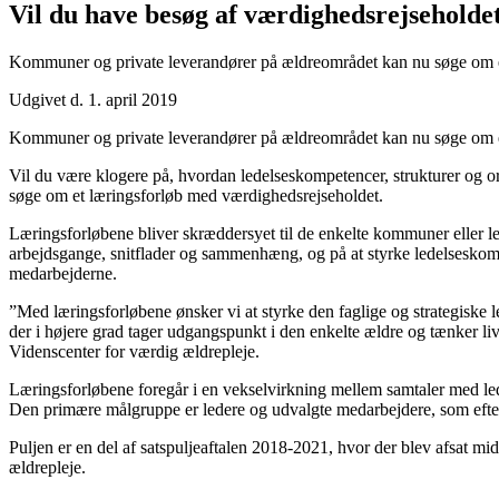
Vil du have besøg af værdighedsrejseholde
Kommuner og private leverandører på ældreområdet kan nu søge om et
Udgivet d. 1. april 2019
Kommuner og private leverandører på ældreområdet kan nu søge om et
Vil du være klogere på, hvordan ledelseskompetencer, strukturer og o
søge om et læringsforløb med værdighedsrejseholdet.
Læringsforløbene bliver skræddersyet til de enkelte kommuner eller l
arbejdsgange, snitflader og sammenhæng, og på at styrke ledelseskomp
medarbejderne.
”Med læringsforløbene ønsker vi at styrke den faglige og strategiske 
der i højere grad tager udgangspunkt i den enkelte ældre og tænker liv
Videnscenter for værdig ældrepleje.
Læringsforløbene foregår i en vekselvirkning mellem samtaler med ledel
Den primære målgruppe er ledere og udvalgte medarbejdere, som efter 
Puljen er en del af satspuljeaftalen 2018-2021, hvor der blev afsat mi
ældrepleje.