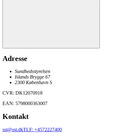
Adresse
Sundhedsstyrelsen
Islands Brygge 67
2300
København
S
CVR
:
DK12070918
EAN
:
5798000363007
Kontakt
sst@sst.dk
TLF
:
+4572227400