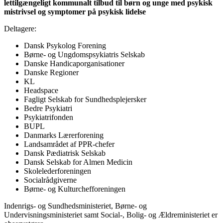
lettilgængeligt kommunalt tilbud til børn og unge med psykisk
mistrivsel og symptomer på psykisk lidelse
Deltagere:
Dansk Psykolog Forening
Børne- og Ungdomspsykiatris Selskab
Danske Handicaporganisationer
Danske Regioner
KL
Headspace
Fagligt Selskab for Sundhedsplejersker
Bedre Psykiatri
Psykiatrifonden
BUPL
Danmarks Lærerforening
Landsamrådet af PPR-chefer
Dansk Pædiatrisk Selskab
Dansk Selskab for Almen Medicin
Skolelederforeningen
Socialrådgiverne
Børne- og Kulturchefforeningen
Indenrigs- og Sundhedsministeriet, Børne- og
Undervisningsministeriet samt Social-, Bolig- og Ældreministeriet er