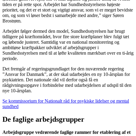
tiden er på rette spor. Arbejdet har Sundhedsstyrelsens højeste
prioritet, og det er et stort og vigtigt ansvar, som vi er meget bevidste
om, og som vi løser bedst i samarbejde med andre,” siger Søren
Brostrøm.
Arbejdet følger dermed den model, Sundhedsstyrelsen har brugt
tidligere på kræftområdet, hvor fire store kræftplaner blev fulgt tæt
og løbende justeret. Samtidig var en national monitorering og
ambitiøse kræftpakker udviklet af arbejdsgrupper i
Sundhedsstyrelsen med til at løfte kvaliteten mærkbart over en ti-årig
periode.
Det fremgår af regeringsgrundlaget for den nuværende regering
”Ansvar for Danmark”, at der skal udarbejdes en ny 10-årsplan for
psykiatrien. Det nationale råd vil derfor også få en
rådgivningsopgave i forbindelse med udarbejdelsen af udspil til den
nye 10-årsplan.
Se kommissorium for Nationalt råd for psykiske lidelser og mental
sundhed
De faglige arbejdsgrupper
Arbejdsgruppe vedrørende faglige rammer for etablering af et