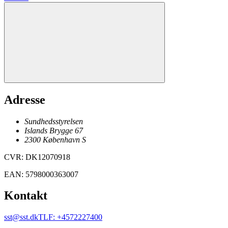
Adresse
Sundhedsstyrelsen
Islands Brygge 67
2300
København
S
CVR
:
DK12070918
EAN
:
5798000363007
Kontakt
sst@sst.dk
TLF
:
+4572227400