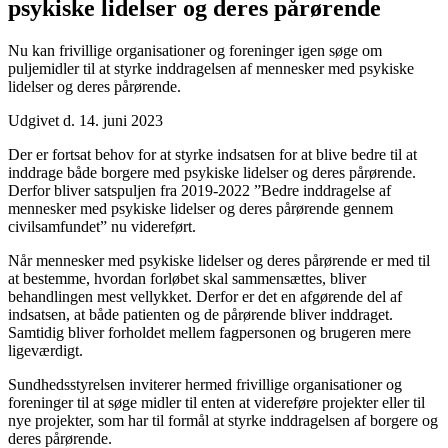
psykiske lidelser og deres pårørende
Nu kan frivillige organisationer og foreninger igen søge om
puljemidler til at styrke inddragelsen af mennesker med psykiske
lidelser og deres pårørende.
Udgivet d. 14. juni 2023
Der er fortsat behov for at styrke indsatsen for at blive bedre til at
inddrage både borgere med psykiske lidelser og deres pårørende.
Derfor bliver satspuljen fra 2019-2022 ”Bedre inddragelse af
mennesker med psykiske lidelser og deres pårørende gennem
civilsamfundet” nu videreført.
Når mennesker med psykiske lidelser og deres pårørende er med til
at bestemme, hvordan forløbet skal sammensættes, bliver
behandlingen mest vellykket. Derfor er det en afgørende del af
indsatsen, at både patienten og de pårørende bliver inddraget.
Samtidig bliver forholdet mellem fagpersonen og brugeren mere
ligeværdigt.
Sundhedsstyrelsen inviterer hermed frivillige organisationer og
foreninger til at søge midler til enten at videreføre projekter eller til
nye projekter, som har til formål at styrke inddragelsen af borgere og
deres pårørende.