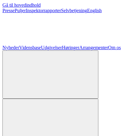
Gå til hovedindhold
Presse
Puljer
Inspektorrapporter
Selvbetjening
English
Nyheder
Vidensbase
Udgivelser
Høringer
Arrangementer
Om os