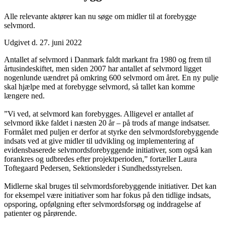
Alle relevante aktører kan nu søge om midler til at forebygge
selvmord.
Udgivet d. 27. juni 2022
Antallet af selvmord i Danmark faldt markant fra 1980 og frem til
årtusindeskiftet, men siden 2007 har antallet af selvmord ligget
nogenlunde uændret på omkring 600 selvmord om året. En ny pulje
skal hjælpe med at forebygge selvmord, så tallet kan komme
længere ned.
”Vi ved, at selvmord kan forebygges. Alligevel er antallet af
selvmord ikke faldet i næsten 20 år – på trods af mange indsatser.
Formålet med puljen er derfor at styrke den selvmordsforebyggende
indsats ved at give midler til udvikling og implementering af
evidensbaserede selvmordsforebyggende initiativer, som også kan
forankres og udbredes efter projektperioden,” fortæller Laura
Toftegaard Pedersen, Sektionsleder i Sundhedsstyrelsen.
Midlerne skal bruges til selvmordsforebyggende initiativer. Det kan
for eksempel være initiativer som har fokus på den tidlige indsats,
opsporing, opfølgning efter selvmordsforsøg og inddragelse af
patienter og pårørende.