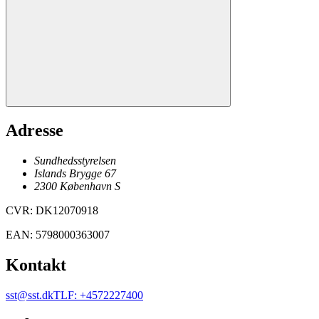
Adresse
Sundhedsstyrelsen
Islands Brygge 67
2300
København
S
CVR
:
DK12070918
EAN
:
5798000363007
Kontakt
sst@sst.dk
TLF
:
+4572227400