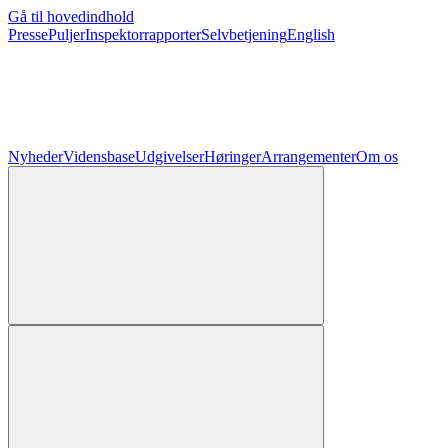
Gå til hovedindhold
Presse
Puljer
Inspektorrapporter
Selvbetjening
English
Nyheder
Vidensbase
Udgivelser
Høringer
Arrangementer
Om os