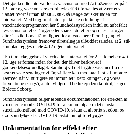
Det godkendte interval for 2. vaccination med AstraZeneca er på 4-
12 uger og vaccinens overordnede effekt forventes at være ens,
uanset hvornår man får sit 2. stik, så længe det sker inden for
intervallet. Med baggrund i den praktiske udrulning af
vaccinationsprogrammet har Sundhedsstyrelsen indtil nu anbefalet
revaccination efter 4 uger eller snarest derefter og senest 12 uger
efter 1. stik. For at få mulighed for at vaccinere flere 1. gang vil
Sundhedsstyrelsen fremover tilrettelægge tilbuddet således, at 2. stik
kan planlægges i hele 4-12 ugers intervallet.
”En tilrettelæggelse af vaccinationsintervallet for 2. stik mellem 4. til
12. uge er fortsat inden for det, der bliver beskrevet i
godkendelsesgrundlaget. Samtidig vil det frigøre vacciner fra de
begrænsede sendinger vi får, så flere kan modtage 1. stik hurtigere.
Dermed når vi hurtigere en immunitet i befolkningen, og vores
forventning er også, at det vil føre til bedre epidemikontrol,” siger
Bolette Søborg.
Sundhedsstyrelsen følger løbende dokumentationen for effekten af
vaccinerne mod COVID-19 for at kunne tilpasse det danske
vaccinationstilbud mod COVID-19, sådan at alvorlig sygdom og
død som følge af COVID-19 bedst muligt forebygges.
Dokumentation for effekt efter