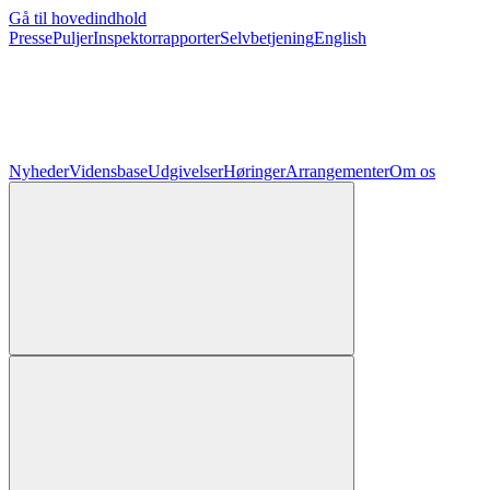
Gå til hovedindhold
Presse
Puljer
Inspektorrapporter
Selvbetjening
English
Nyheder
Vidensbase
Udgivelser
Høringer
Arrangementer
Om os