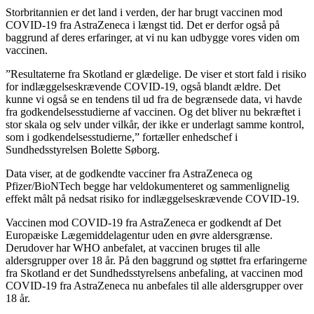
Storbritannien er det land i verden, der har brugt vaccinen mod
COVID-19 fra AstraZeneca i længst tid. Det er derfor også på
baggrund af deres erfaringer, at vi nu kan udbygge vores viden om
vaccinen.
”Resultaterne fra Skotland er glædelige. De viser et stort fald i risiko
for indlæggelseskrævende COVID-19, også blandt ældre. Det
kunne vi også se en tendens til ud fra de begrænsede data, vi havde
fra godkendelsesstudierne af vaccinen. Og det bliver nu bekræftet i
stor skala og selv under vilkår, der ikke er underlagt samme kontrol,
som i godkendelsesstudierne,” fortæller enhedschef i
Sundhedsstyrelsen Bolette Søborg.
Data viser, at de godkendte vacciner fra AstraZeneca og
Pfizer/BioNTech begge har veldokumenteret og sammenlignelig
effekt målt på nedsat risiko for indlæggelseskrævende COVID-19.
Vaccinen mod COVID-19 fra AstraZeneca er godkendt af Det
Europæiske Lægemiddelagentur uden en øvre aldersgrænse.
Derudover har WHO anbefalet, at vaccinen bruges til alle
aldersgrupper over 18 år. På den baggrund og støttet fra erfaringerne
fra Skotland er det Sundhedsstyrelsens anbefaling, at vaccinen mod
COVID-19 fra AstraZeneca nu anbefales til alle aldersgrupper over
18 år.