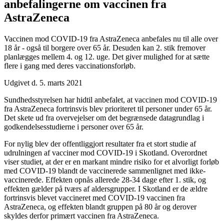
anbefalingerne om vaccinen fra
AstraZeneca
Vaccinen mod COVID-19 fra AstraZeneca anbefales nu til alle over
18 år - også til borgere over 65 år. Desuden kan 2. stik fremover
planlægges mellem 4. og 12. uge. Det giver mulighed for at sætte
flere i gang med deres vaccinationsforløb.
Udgivet d. 5. marts 2021
Sundhedsstyrelsen har hidtil anbefalet, at vaccinen mod COVID-19
fra AstraZeneca fortrinsvis blev prioriteret til personer under 65 år.
Det skete ud fra overvejelser om det begrænsede datagrundlag i
godkendelsesstudierne i personer over 65 år.
For nylig blev der offentliggjort resultater fra et stort studie af
udrulningen af vacciner mod COVID-19 i Skotland. Overordnet
viser studiet, at der er en markant mindre risiko for et alvorligt forløb
med COVID-19 blandt de vaccinerede sammenlignet med ikke-
vaccinerede. Effekten opnås allerede 28-34 dage efter 1. stik, og
effekten gælder på tværs af aldersgrupper. I Skotland er de ældre
fortrinsvis blevet vaccineret med COVID-19 vaccinen fra
AstraZeneca, og effekten blandt gruppen på 80 år og derover
skyldes derfor primært vaccinen fra AstraZeneca.