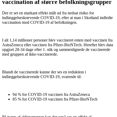
vaccination af større befolkningsgrupper
Der er set en markant effekt målt ud fra nedsat risiko for
indlæggelseskrævende COVID-19, efter at man i Skotland indledte
vaccination mod COVID-19 af befolkningen.
I alt 1,14 millioner personer blev vaccineret enten med vaccinen fra
AstraZeneca eller vaccinen fra Pfizer-BioNTech. Herefter blev data
opgjort 28-34 dage efter 1. stik og sammenlignede de vaccinerede
med gruppen af ikke-vaccinerede.
Blandt de vaccinerede kunne der ses en reduktion i
indlæggelseskrævende COVID-19, svarende til:
94 % for COVID-19 vaccinen fra AstraZeneca
85 % for COVID-19 vaccinen fra Pfizer-BioNTech
På tværs af aldersgrupper kan der også ses en effekt af