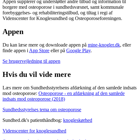
Appen supplerer og understøtter andre tilbud og information til
borgere med osteoporose i sundhedsvæsnet, samt kommunale
forebyggelses- og rehabiliteringstilbud, og tiltag i regi af
Videnscenter for Knoglesundhed og Osteoporoseforeningen.
Appen
Du kan læse mere og downloade appen på
mine-knogler.dk
, eller
finde appen i
App Store
eller på
Google Play
.
Se brugervejledning til appen
Hvis du vil vide mere
Læs mere om Sundhedsstyrelsens afdækning af den samlede indsats
mod osteoporose:
Osteoporose - en afdækning af den samlede
indsats mod osteoporose (2018)
Sundhedsstyrelses tema om osteoporose
Sundhed.dk's patienthåndbog:
knogleskørhed
Videnscenter for knoglesundhed