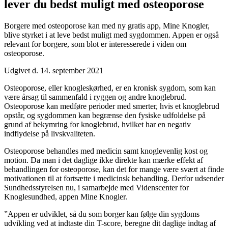
lever du bedst muligt med osteoporose
Borgere med osteoporose kan med ny gratis app, Mine Knogler,
blive styrket i at leve bedst muligt med sygdommen. Appen er også
relevant for borgere, som blot er interesserede i viden om
osteoporose.
Udgivet d. 14. september 2021
Osteoporose, eller knogleskørhed, er en kronisk sygdom, som kan
være årsag til sammenfald i ryggen og andre knoglebrud.
Osteoporose kan medføre perioder med smerter, hvis et knoglebrud
opstår, og sygdommen kan begrænse den fysiske udfoldelse på
grund af bekymring for knoglebrud, hvilket har en negativ
indflydelse på livskvaliteten.
Osteoporose behandles med medicin samt knoglevenlig kost og
motion. Da man i det daglige ikke direkte kan mærke effekt af
behandlingen for osteoporose, kan det for mange være svært at finde
motivationen til at fortsætte i medicinsk behandling. Derfor udsender
Sundhedsstyrelsen nu, i samarbejde med Videnscenter for
Knoglesundhed, appen Mine Knogler.
”Appen er udviklet, så du som borger kan følge din sygdoms
udvikling ved at indtaste din T-score, beregne dit daglige indtag af