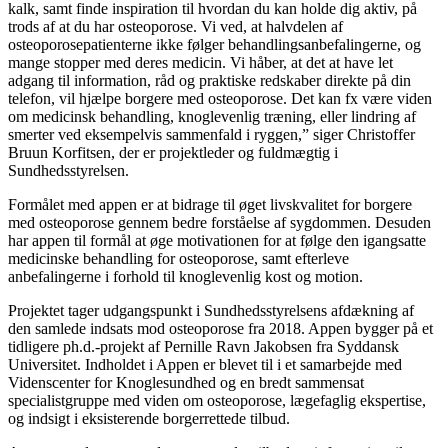
kalk, samt finde inspiration til hvordan du kan holde dig aktiv, på
trods af at du har osteoporose. Vi ved, at halvdelen af
osteoporosepatienterne ikke følger behandlingsanbefalingerne, og
mange stopper med deres medicin. Vi håber, at det at have let
adgang til information, råd og praktiske redskaber direkte på din
telefon, vil hjælpe borgere med osteoporose. Det kan fx være viden
om medicinsk behandling, knoglevenlig træning, eller lindring af
smerter ved eksempelvis sammenfald i ryggen,” siger Christoffer
Bruun Korfitsen, der er projektleder og fuldmægtig i
Sundhedsstyrelsen.
Formålet med appen er at bidrage til øget livskvalitet for borgere
med osteoporose gennem bedre forståelse af sygdommen. Desuden
har appen til formål at øge motivationen for at følge den igangsatte
medicinske behandling for osteoporose, samt efterleve
anbefalingerne i forhold til knoglevenlig kost og motion.
Projektet tager udgangspunkt i Sundhedsstyrelsens afdækning af
den samlede indsats mod osteoporose fra 2018. Appen bygger på et
tidligere ph.d.-projekt af Pernille Ravn Jakobsen fra Syddansk
Universitet. Indholdet i Appen er blevet til i et samarbejde med
Videnscenter for Knoglesundhed og en bredt sammensat
specialistgruppe med viden om osteoporose, lægefaglig ekspertise,
og indsigt i eksisterende borgerrettede tilbud.