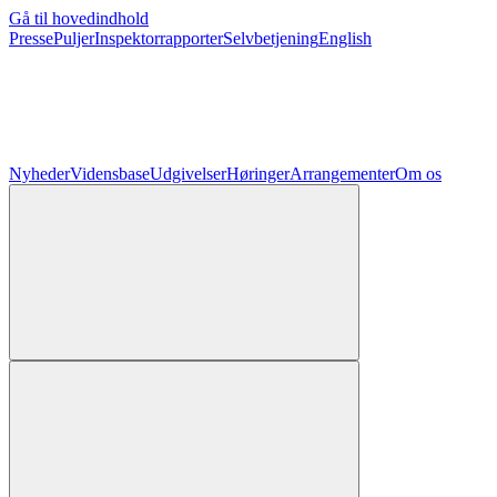
Gå til hovedindhold
Presse
Puljer
Inspektorrapporter
Selvbetjening
English
Nyheder
Vidensbase
Udgivelser
Høringer
Arrangementer
Om os