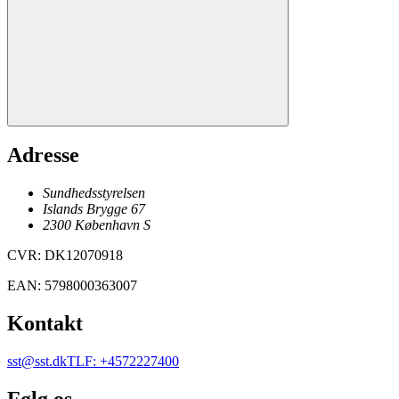
Adresse
Sundhedsstyrelsen
Islands Brygge 67
2300
København
S
CVR
:
DK12070918
EAN
:
5798000363007
Kontakt
sst@sst.dk
TLF
:
+4572227400