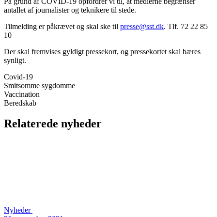
På grund af COVID-19 opfordrer vi til, at medierne begrænser
antallet af journalister og teknikere til stede.
Tilmelding er påkrævet og skal ske til
presse@sst.dk
. Tlf. 72 22 85
10
Der skal fremvises gyldigt pressekort, og pressekortet skal bæres
synligt.
Covid-19
Smitsomme sygdomme
Vaccination
Beredskab
Relaterede nyheder
Nyheder