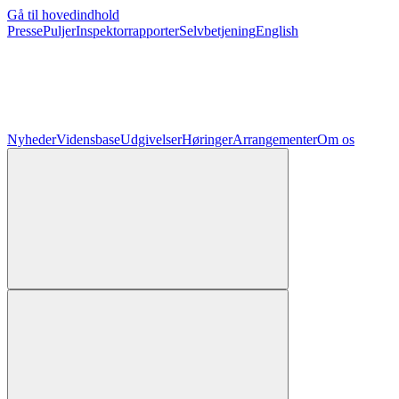
Gå til hovedindhold
Presse
Puljer
Inspektorrapporter
Selvbetjening
English
Nyheder
Vidensbase
Udgivelser
Høringer
Arrangementer
Om os