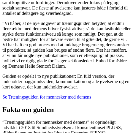
samt kognitive udfordringer. Derudover er der fokus på leg og
socialt samvær. De fleste af øvelserne kan justeres både i forhold til
antallet af deltagere og sværhedsgrad.
”Vi håber, at de nye udgaver af træningsguiden betyder, at endnu
flere ældre med demens bliver fysisk aktive, så de kan fastholde eller
styrke deres funktionsniveau så længe som muligt. Det gør, at de
bedre har mulighed for at bevare evnen til at gøre det, de gerne vil.
Vi har haft en god proces med at inddrage brugerne og deres ønsker
til produkter, så guiden kan bruges af endnu flere. Det har medført,
at vi nu får nogle nye publikationer, som er efterspurgt af praksis,
hvilket vi er rigtig glade for.” siger sektionsleder i Enhed for Ældre
og Demens Helle Stentoft Dalum.
Guiden er opdelt i to nye publikationer; En fuld version, der
indeholder baggrundsviden, kommunikation og alle øvelserne og en
kort udgave, der kun indeholder øvelser.
Se Træningsguiden for mennesker med demens
Fakta om guiden
”Træningsguiden for mennesker med demens” er oprindeligt
udviklet i 2018 til Sundhedsstyrelsen af konsulenthuset PLUSS,
Ældre Sagen og Institut for Idræt og Ernæring (NEXS),