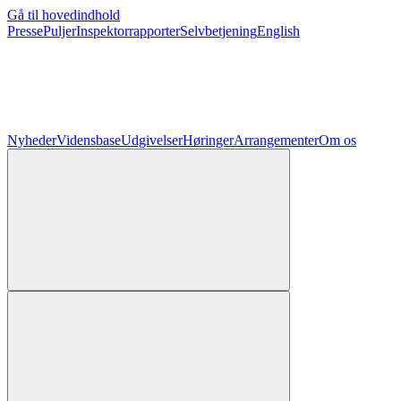
Gå til hovedindhold
Presse
Puljer
Inspektorrapporter
Selvbetjening
English
Nyheder
Vidensbase
Udgivelser
Høringer
Arrangementer
Om os