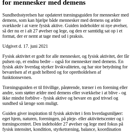
for mennesker med demens
Sundhedsstyrelsen har opdateret træningsguiden for mennesker med
demens, som kan hjælpe både mennesker med demens og ældre
svækkede i at være fysisk aktive. Guiden indeholder ni nye øvelser,
så der nu er i alt 27 øvelser og lege, og den er samtidig sat op i et
format, der er nemt at tage med ud i praksis.
Udgivet d. 17. juni 2021
Fysisk aktivitet er godt for alle mennesker, og fysisk aktivitet, der får
pulsen op, er endnu bedre – også for mennesker med demens. En
fysisk aktiv hverdag styrker livskvaliteten, og har stor betydning for
bevarelsen af et godt helbred og for opretholdelsen af
funktionsevnen.
Træningsguiden er til frivillige, pårørende, træner i en forening eller
andre, som støtter ældre med demens eller svækkelse i at blive - og
ikke mindst forblive - fysisk aktive og bevare en god trivsel og
sundhed så længe som muligt.
Guiden giver inspiration til fysisk aktivitet i fem hverdagsmiljøer:
eget hjem, naturen, foreningen, på pleje- eller aktivitetscenter og i
træningscentret. Den indeholder 27 øvelser og lege med fokus på
fysisk intensitet, kondition, styrketræning, balance, koordination