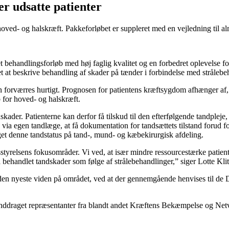
r udsatte patienter
ved- og halskræft. Pakkeforløbet er suppleret med en vejledning til alm
tet behandlingsforløb med høj faglig kvalitet og en forbedret oplevelse f
et at beskrive behandling af skader på tænder i forbindelse med strålebe
 forværres hurtigt. Prognosen for patientens kræftsygdom afhænger af, 
b for hoved- og halskræft.
ader. Patienterne kan derfor få tilskud til den efterfølgende tandpleje, 
, via egen tandlæge, at få dokumentation for tandsættets tilstand forud 
aget denne tandstatus på tand-, mund- og kæbekirurgisk afdeling.
yrelsens fokusområder. Vi ved, at især mindre ressourcestærke patienter
t få behandlet tandskader som følge af strålebehandlinger,” siger Lotte K
ler den nyeste viden på området, ved at der gennemgående henvises ti
r inddraget repræsentanter fra blandt andet Kræftens Bekæmpelse og Net