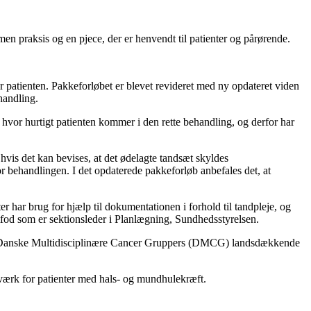
en praksis og en pjece, der er henvendt til patienter og pårørende.
or patienten. Pakkeforløbet er blevet revideret med ny opdateret viden
handling.
hvor hurtigt patienten kommer i den rette behandling, og derfor har
hvis det kan bevises, at det ødelagte tandsæt skyldes
for behandlingen. I det opdaterede pakkeforløb anbefales det, at
 har brug for hjælp til dokumentationen i forhold til tandpleje, og
litfod som er sektionsleder i Planlægning, Sundhedsstyrelsen.
l de Danske Multidisciplinære Cancer Gruppers (DMCG) landsdækkende
værk for patienter med hals- og mundhulekræft.