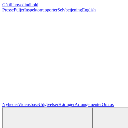
Gå til hovedindhold
Presse
Puljer
Inspektorrapporter
Selvbetjening
English
Nyheder
Vidensbase
Udgivelser
Høringer
Arrangementer
Om os