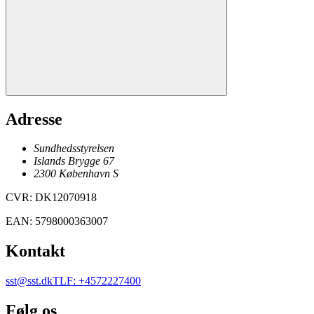
Adresse
Sundhedsstyrelsen
Islands Brygge 67
2300
København
S
CVR
:
DK12070918
EAN
:
5798000363007
Kontakt
sst@sst.dk
TLF
:
+4572227400
Følg os