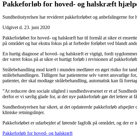
Pakkeforløb for hoved- og halskræft hjælpe
Sundhedsstyrelsen har revideret pakkeforløbet og anbefalingerne for ho
Udgivet d. 23. juni 2020
Pakkeforløbet for hoved- og halskræft har til formål at sikre et ensret
på området og har ekstra fokus på at forbedre forløbet ved blandt and
En hurtig diagnose af hoved- og halskræft er vigtigt, fordi sygdommen
der været fokus på at sikre et hurtigt forløb i revisionen af pakkeforlø
Strålebehandling mod kræft i munden medfører en øget risiko for tandsk
strålebehandlingen. Tidligere har patienterne selv været ansvarlige for
patienter, der skal modtage strålebehandling, automatisk kan få foret
”At reducere den sociale ulighed i sundhedsvæsenet er et af Sundhedsst
derfor er vi særlig glade for, at det nye pakkeforløb gør det lettere a
Sundhedsstyrelsen har sikret, at det opdaterede pakkeforløb afspej
kliniske retningslinjer.
Pakkeforløbet er udarbejdet af førende fagfolk på området, og der e
Pakkeforløb for hoved- og halskræft