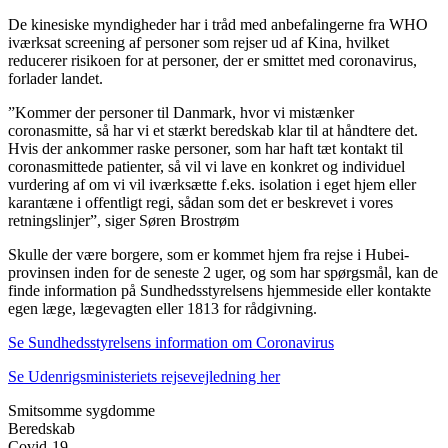
De kinesiske myndigheder har i tråd med anbefalingerne fra WHO
iværksat screening af personer som rejser ud af Kina, hvilket
reducerer risikoen for at personer, der er smittet med coronavirus,
forlader landet.
”Kommer der personer til Danmark, hvor vi mistænker
coronasmitte, så har vi et stærkt beredskab klar til at håndtere det.
Hvis der ankommer raske personer, som har haft tæt kontakt til
coronasmittede patienter, så vil vi lave en konkret og individuel
vurdering af om vi vil iværksætte f.eks. isolation i eget hjem eller
karantæne i offentligt regi, sådan som det er beskrevet i vores
retningslinjer”, siger Søren Brostrøm
Skulle der være borgere, som er kommet hjem fra rejse i Hubei-
provinsen inden for de seneste 2 uger, og som har spørgsmål, kan de
finde information på Sundhedsstyrelsens hjemmeside eller kontakte
egen læge, lægevagten eller 1813 for rådgivning.
Se Sundhedsstyrelsens information om Coronavirus
Se Udenrigsministeriets rejsevejledning her
Smitsomme sygdomme
Beredskab
Covid-19