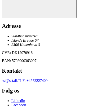
Adresse
Sundhedsstyrelsen
Islands Brygge 67
2300
København
S
CVR
:
DK12070918
EAN
:
5798000363007
Kontakt
sst@sst.dk
TLF
:
+4572227400
Følg os
LinkedIn
Facebook