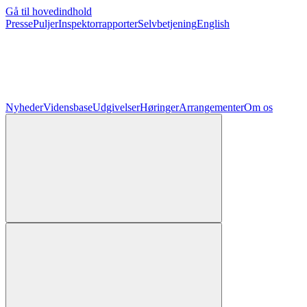
Gå til hovedindhold
Presse
Puljer
Inspektorrapporter
Selvbetjening
English
Nyheder
Vidensbase
Udgivelser
Høringer
Arrangementer
Om os