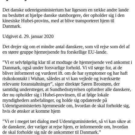
Det danske udenrigsministerium har ligesom en række andre lande
nu besluttet at hjælpe danske statsborgere, der opholder sig i den
kinesiske Hubei-provins, med at blive transporteret hjem til
Danmark.
Udgivet d. 29. januar 2020
Det drejer sig om et mindre antal danskere, som vil rejse som del af
en større gruppe hjemrejsende fra forskellige EU-lande.
”Vi er selvfølgelig klar til at modtage de hjemrejsende ved ankomst i
Danmark, også under forsvarlige forhold. Vi vil sørge for, at de
bliver informeret og vurderet ift. om de har symptomer og har haft
risikokontakt i Wuhan, således at vi kan vejlede og iværksætte
relevante foranstaltninger”, siger direktør Søren Brostrøm, der
samtidig understreger, at Sundhedsstyrelsen opfordrer alle danskere,
der nu opholder sig i Hubei-provinsen, til at følge lokale
myndigheders anbefalinger, og holde sig opdaterede på
Udenrigsministeriets hjemmeside om, hvordan de skal forholde sig,
hvis de ønsker at komme hjem
”Vi er i meget tæt dialog med Udenrigsministeriet, så vi kan sikre at
de danskere, der vælger at rejse hjem, er informerede om, hvordan
de skal forholde sig når de ankommer til Danmark.”