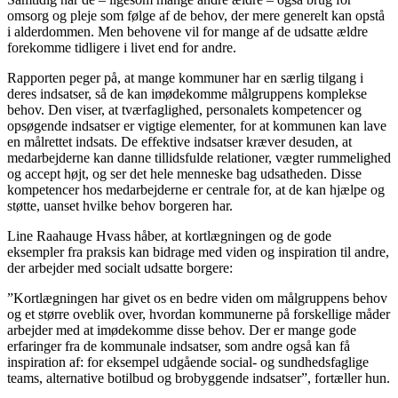
omsorg og pleje som følge af de behov, der mere generelt kan opstå
i alderdommen. Men behovene vil for mange af de udsatte ældre
forekomme tidligere i livet end for andre.
Rapporten peger på, at mange kommuner har en særlig tilgang i
deres indsatser, så de kan imødekomme målgruppens komplekse
behov. Den viser, at tværfaglighed, personalets kompetencer og
opsøgende indsatser er vigtige elementer, for at kommunen kan lave
en målrettet indsats. De effektive indsatser kræver desuden, at
medarbejderne kan danne tillidsfulde relationer, vægter rummelighed
og accept højt, og ser det hele menneske bag udsatheden. Disse
kompetencer hos medarbejderne er centrale for, at de kan hjælpe og
støtte, uanset hvilke behov borgeren har.
Line Raahauge Hvass håber, at kortlægningen og de gode
eksempler fra praksis kan bidrage med viden og inspiration til andre,
der arbejder med socialt udsatte borgere:
”Kortlægningen har givet os en bedre viden om målgruppens behov
og et større oveblik over, hvordan kommunerne på forskellige måder
arbejder med at imødekomme disse behov. Der er mange gode
erfaringer fra de kommunale indsatser, som andre også kan få
inspiration af: for eksempel udgående social- og sundhedsfaglige
teams, alternative botilbud og brobyggende indsatser”, fortæller hun.