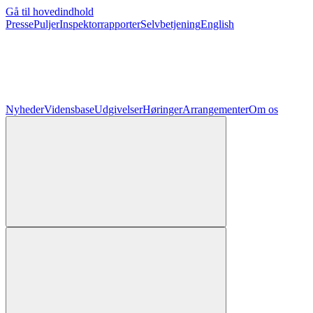
Gå til hovedindhold
Presse
Puljer
Inspektorrapporter
Selvbetjening
English
Nyheder
Vidensbase
Udgivelser
Høringer
Arrangementer
Om os