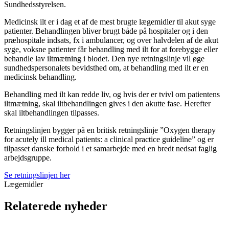
Sundhedsstyrelsen.
Medicinsk ilt er i dag et af de mest brugte lægemidler til akut syge
patienter. Behandlingen bliver brugt både på hospitaler og i den
præhospitale indsats, fx i ambulancer, og over halvdelen af de akut
syge, voksne patienter får behandling med ilt for at forebygge eller
behandle lav iltmætning i blodet. Den nye retningslinje vil øge
sundhedspersonalets bevidsthed om, at behandling med ilt er en
medicinsk behandling.
Behandling med ilt kan redde liv, og hvis der er tvivl om patientens
iltmætning, skal iltbehandlingen gives i den akutte fase. Herefter
skal iltbehandlingen tilpasses.
Retningslinjen bygger på en britisk retningslinje ”Oxygen therapy
for acutely ill medical patients: a clinical practice guideline” og er
tilpasset danske forhold i et samarbejde med en bredt nedsat faglig
arbejdsgruppe.
Se retningslinjen her
Lægemidler
Relaterede nyheder