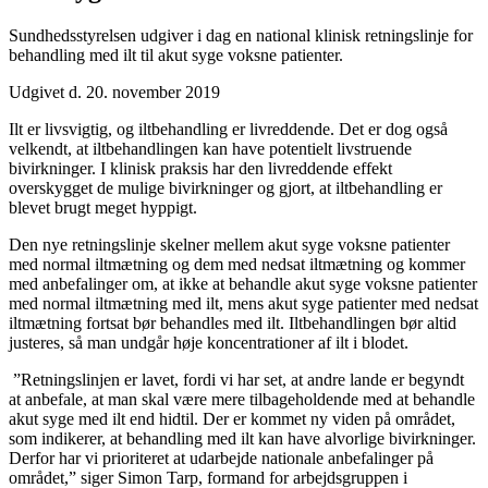
Sundhedsstyrelsen udgiver i dag en national klinisk retningslinje for
behandling med ilt til akut syge voksne patienter.
Udgivet d. 20. november 2019
Ilt er livsvigtig, og iltbehandling er livreddende. Det er dog også
velkendt, at iltbehandlingen kan have potentielt livstruende
bivirkninger. I klinisk praksis har den livreddende effekt
overskygget de mulige bivirkninger og gjort, at iltbehandling er
blevet brugt meget hyppigt.
Den nye retningslinje skelner mellem akut syge voksne patienter
med normal iltmætning og dem med nedsat iltmætning og kommer
med anbefalinger om, at ikke at behandle akut syge voksne patienter
med normal iltmætning med ilt, mens akut syge patienter med nedsat
iltmætning fortsat bør behandles med ilt. Iltbehandlingen bør altid
justeres, så man undgår høje koncentrationer af ilt i blodet.
”Retningslinjen er lavet, fordi vi har set, at andre lande er begyndt
at anbefale, at man skal være mere tilbageholdende med at behandle
akut syge med ilt end hidtil. Der er kommet ny viden på området,
som indikerer, at behandling med ilt kan have alvorlige bivirkninger.
Derfor har vi prioriteret at udarbejde nationale anbefalinger på
området,” siger Simon Tarp, formand for arbejdsgruppen i