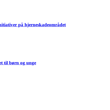
nitiativer på hjerneskade­området
øet til børn og unge