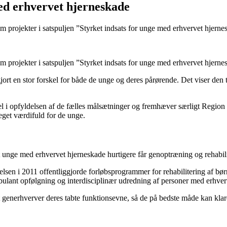
med erhvervet hjerneskade
m projekter i satspuljen ”Styrket indsats for unge med erhvervet hjerne
m projekter i satspuljen ”Styrket indsats for unge med erhvervet hjerne
ort en stor forskel for både de unge og deres pårørende. Det viser den
kel i opfyldelsen af de fælles målsætninger og fremhæver særligt Regio
et værdifuld for de unge.
at unge med erhvervet hjerneskade hurtigere får genoptræning og rehabili
yrelsen i 2011 offentliggjorde forløbsprogrammer for rehabilitering a
bulant opfølgning og interdisciplinær udredning af personer med erhve
enerhverver deres tabte funktionsevne, så de på bedste måde kan klare d