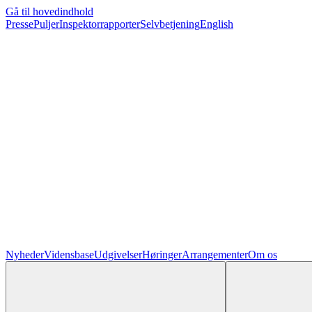
Gå til hovedindhold
Presse
Puljer
Inspektorrapporter
Selvbetjening
English
Nyheder
Vidensbase
Udgivelser
Høringer
Arrangementer
Om os