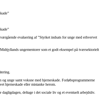
skade”
skade”
 tværgående evaluering af ”Styrket indsats for unge med erhvervet
n Midtjyllands ungementorer som et godt eksempel på tværsektorielt
tering.
f børn og unge samt voksne med hjerneskade. Forløbsprogrammerne
rvet hjerneskade eller mistanke herom.
agligdagen, deltage i det sociale liv og et eventuelt arbejdsliv.