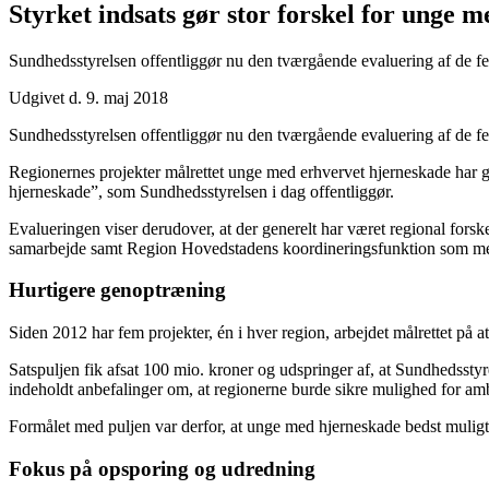
Styrket indsats gør stor forskel for unge 
Sundhedsstyrelsen offentliggør nu den tværgående evaluering af de fe
Udgivet d. 9. maj 2018
Sundhedsstyrelsen offentliggør nu den tværgående evaluering af de fe
Regionernes projekter målrettet unge med erhvervet hjerneskade har gj
hjerneskade”, som Sundhedsstyrelsen i dag offentliggør.
Evalueringen viser derudover, at der generelt har været regional fors
samarbejde samt Region Hovedstadens koordineringsfunktion som meg
Hurtigere genoptræning
Siden 2012 har fem projekter, én i hver region, arbejdet målrettet på 
Satspuljen fik afsat 100 mio. kroner og udspringer af, at Sundhedsst
indeholdt anbefalinger om, at regionerne burde sikre mulighed for am
Formålet med puljen var derfor, at unge med hjerneskade bedst muligt g
Fokus på opsporing og udredning