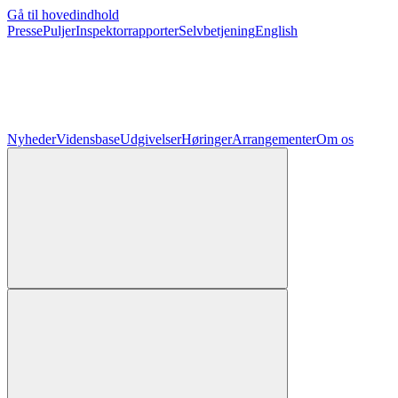
Gå til hovedindhold
Presse
Puljer
Inspektorrapporter
Selvbetjening
English
Nyheder
Vidensbase
Udgivelser
Høringer
Arrangementer
Om os