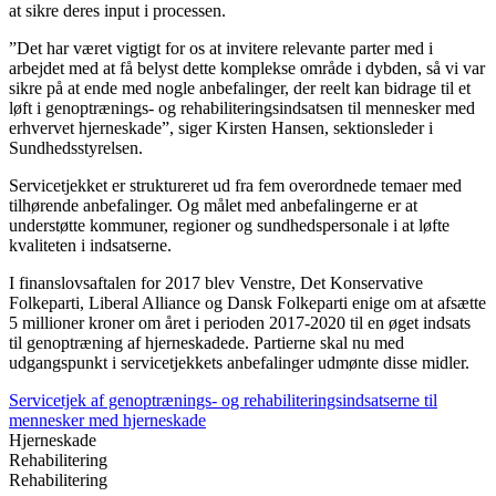
at sikre deres input i processen.
”Det har været vigtigt for os at invitere relevante parter med i
arbejdet med at få belyst dette komplekse område i dybden, så vi var
sikre på at ende med nogle anbefalinger, der reelt kan bidrage til et
løft i genoptrænings- og rehabiliteringsindsatsen til mennesker med
erhvervet hjerneskade”, siger Kirsten Hansen, sektionsleder i
Sundhedsstyrelsen.
Servicetjekket er struktureret ud fra fem overordnede temaer med
tilhørende anbefalinger. Og målet med anbefalingerne er at
understøtte kommuner, regioner og sundhedspersonale i at løfte
kvaliteten i indsatserne.
I finanslovsaftalen for 2017 blev Venstre, Det Konservative
Folkeparti, Liberal Alliance og Dansk Folkeparti enige om at afsætte
5 millioner kroner om året i perioden 2017-2020 til en øget indsats
til genoptræning af hjerneskadede. Partierne skal nu med
udgangspunkt i servicetjekkets anbefalinger udmønte disse midler.
Servicetjek af genoptrænings- og rehabiliteringsindsatserne til
mennesker med hjerneskade
Hjerneskade
Rehabilitering
Rehabilitering