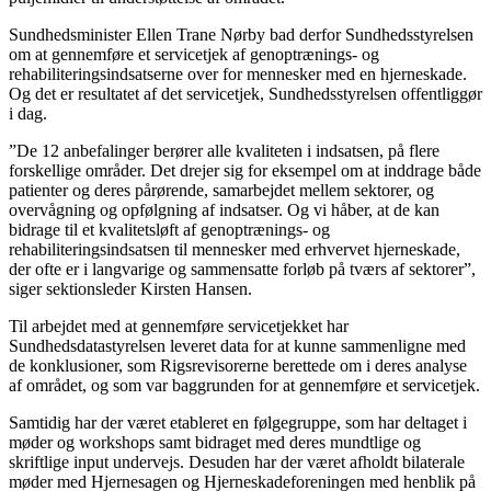
Sundhedsminister Ellen Trane Nørby bad derfor Sundhedsstyrelsen
om at gennemføre et servicetjek af genoptrænings- og
rehabiliteringsindsatserne over for mennesker med en hjerneskade.
Og det er resultatet af det servicetjek, Sundhedsstyrelsen offentliggør
i dag.
”De 12 anbefalinger berører alle kvaliteten i indsatsen, på flere
forskellige områder. Det drejer sig for eksempel om at inddrage både
patienter og deres pårørende, samarbejdet mellem sektorer, og
overvågning og opfølgning af indsatser. Og vi håber, at de kan
bidrage til et kvalitetsløft af genoptrænings- og
rehabiliteringsindsatsen til mennesker med erhvervet hjerneskade,
der ofte er i langvarige og sammensatte forløb på tværs af sektorer”,
siger sektionsleder Kirsten Hansen.
Til arbejdet med at gennemføre servicetjekket har
Sundhedsdatastyrelsen leveret data for at kunne sammenligne med
de konklusioner, som Rigsrevisorerne berettede om i deres analyse
af området, og som var baggrunden for at gennemføre et servicetjek.
Samtidig har der været etableret en følgegruppe, som har deltaget i
møder og workshops samt bidraget med deres mundtlige og
skriftlige input undervejs. Desuden har der været afholdt bilaterale
møder med Hjernesagen og Hjerneskadeforeningen med henblik på