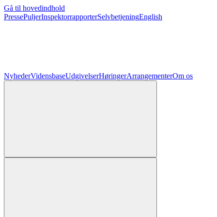
Gå til hovedindhold
Presse
Puljer
Inspektorrapporter
Selvbetjening
English
Nyheder
Vidensbase
Udgivelser
Høringer
Arrangementer
Om os