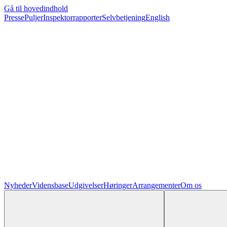
Gå til hovedindhold
Presse
Puljer
Inspektorrapporter
Selvbetjening
English
Nyheder
Vidensbase
Udgivelser
Høringer
Arrangementer
Om os