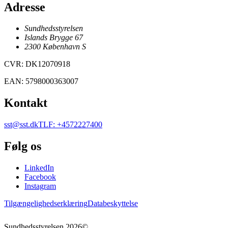
Adresse
Sundhedsstyrelsen
Islands Brygge 67
2300
København
S
CVR
:
DK12070918
EAN
:
5798000363007
Kontakt
sst@sst.dk
TLF
:
+4572227400
Følg os
LinkedIn
Facebook
Instagram
Tilgængelighedserklæring
Databeskyttelse
Sundhedsstyrelsen
2026
©