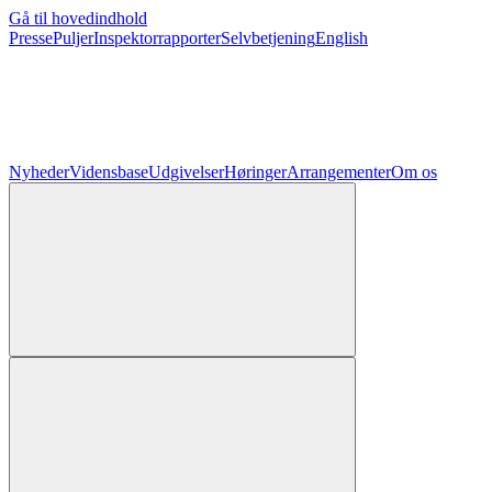
Gå til hovedindhold
Presse
Puljer
Inspektorrapporter
Selvbetjening
English
Nyheder
Vidensbase
Udgivelser
Høringer
Arrangementer
Om os