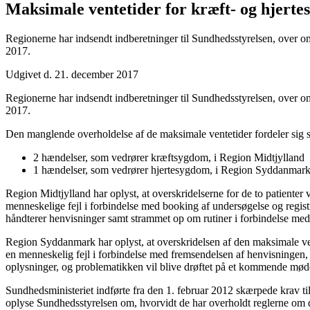
Maksimale ventetider for kræft- og hjer
Regionerne har indsendt indberetninger til Sundhedsstyrelsen, over om
2017.
Udgivet d. 21. december 2017
Regionerne har indsendt indberetninger til Sundhedsstyrelsen, over om
2017.
Den manglende overholdelse af de maksimale ventetider fordeler sig 
2 hændelser, som vedrører kræftsygdom, i Region Midtjylland
1 hændelser, som vedrører hjertesygdom, i Region Syddanmar
Region Midtjylland har oplyst, at overskridelserne for de to patienter 
menneskelige fejl i forbindelse med booking af undersøgelse og regis
håndterer henvisninger samt strammet op om rutiner i forbindelse med
Region Syddanmark har oplyst, at overskridelsen af den maksimale vente
en menneskelig fejl i forbindelse med fremsendelsen af henvisningen, 
oplysninger, og problematikken vil blive drøftet på et kommende mød
Sundhedsministeriet indførte fra den 1. februar 2012 skærpede krav t
oplyse Sundhedsstyrelsen om, hvorvidt de har overholdt reglerne om de 