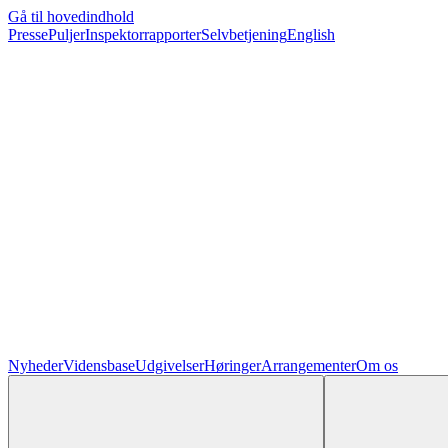
Gå til hovedindhold
Presse
Puljer
Inspektorrapporter
Selvbetjening
English
Nyheder
Vidensbase
Udgivelser
Høringer
Arrangementer
Om os