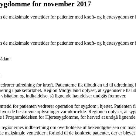
tesygdomme for november 2017
 de maksimale ventetider for patienter med kræft- og hjertesygdom er b
 de maksimale ventetider for patienter med kræft- og hjertesygdom er b
sådan:
k
vedrører udredning for kræft. Patienterne fik tilbudt en tid til udrednin
trering i pakkeforløbet. Region Midtjylland oplyser, at sygehusene har
 visitation og indkaldelse, så lignende hændelser undgås fremover.
tid for patienten vedrører operation for sygdom i hjertet. Patienten fik 
hvor de beskrevne oplysninger var ukorrekte. Regionen oplyser, at sygeh
e i Programledelsen for Hjertesygdomme, for herved at undgå lignende 
il regionernes indberetning om overholdelse af bekendtgørelsen om mak
maksimale ventetider i forhold til de konkrete patienter, der er blevet