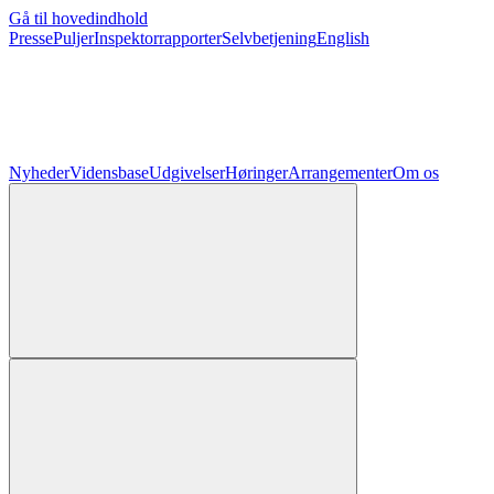
Gå til hovedindhold
Presse
Puljer
Inspektorrapporter
Selvbetjening
English
Nyheder
Vidensbase
Udgivelser
Høringer
Arrangementer
Om os