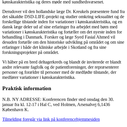
kønskarakteristika og deres møde med sundhedsvæsenet.
Derudover vil den hollandske læge Dr. Kreukels præsentere fund fra
det såkaldte DSD-LIFE-projekt og studier omkring seksualitet og de
forskellige tilstande inden for variationer i kønskarakteristika, og en
dansk læge deler ud af sine erfaringer fra arbejdet med børn med
variationer i kønskarakteristika og fortæller om det nyeste inden for
behandling i Danmark. Forsker og læge Syed Fasial Ahmed vil
desuden fortælle om den historiske udvikling på området og om sine
erfaringer i både det kliniske arbejde i Skotland og fra sine
forskningsprojekter på området.
Vi håber på en bred deltagerkreds og blandt de inviterede er blandt
andre relevante fagfolk og de patientforeninger, der repræsenterer
personer og forældre til personer med de medfødte tilstande, der
medfører variationer i kønskarakteristika.
Praktisk information
N.B. NY ADRESSE: Konferencen finder sted onsdag den 30.
januar fra kl. 12-17 i Hal C, ved Holmen, Arsenalvej 6,1436
København K.
Tilmelding foregår via link på konferencehjemmesiden